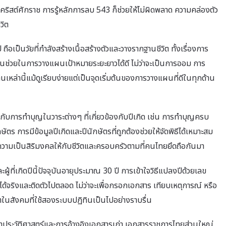
นคริสต์ศักราช การรู้หลักการลบ 543 ก็ช่วยให้ไม่ผิดพลาด ความคล่องตัว
วิต
ี ถือเป็นวัยที่กำลังสร้างเนื้อสร้างตัวและวางรากฐานชีวิต ทั้งเรื่องการ
ดเจนช่วยในการวางแผนเป้าหมายระยะยาวได้ดี ไม่ว่าจะเป็นการออม การ
นเหล่านี้แม้ดูเรียบง่ายแต่เป็นจุดเริ่มต้นของการวางแผนที่ดีในทุกด้าน
การทำบุญในวาระต่างๆ ที่เกี่ยวข้องกับปีเกิด เช่น การทำบุญครบ
ตร การมีข้อมูลปีเกิดและปีนักษัตรที่ถูกต้องช่วยให้จัดพิธีได้เหมาะสม
วามเป็นสิริมงคลให้กับชีวิตและครอบครัวตามที่คนไทยยึดถือกันมา
้ที่เกิดปีนี้ปัจจุบันอายุประมาณ 30 ปี การเข้าใจวิธีแปลงปีด้วยเลข
ด้จริงและติดตัวไปตลอด ไม่ว่าจะเพื่อกรอกเอกสาร เทียบเหตุการณ์ หรือ
ีวิตในสังคมที่ใช้สองระบบปฏิทินเป็นไปอย่างราบรื่น
ษาประวัติศาสตร์และการอ้างอิงเอกสารเก่า เอกสารราชการไทยส่วนใหญ่