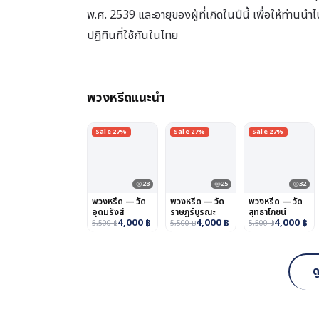
พ.ศ. 2539 และอายุของผู้ที่เกิดในปีนี้ เพื่อให้ท่าน
ปฏิทินที่ใช้กันในไทย
พวงหรีดแนะนำ
Sale 27%
Sale 27%
Sale 27%
28
25
32
พวงหรีด — วัด
พวงหรีด — วัด
พวงหรีด — วัด
อุดมรังสี
ราษฎร์บูรณะ
สุทธาโภชน์
4,000
฿
4,000
฿
4,000
฿
5,500
฿
5,500
฿
5,500
฿
ด