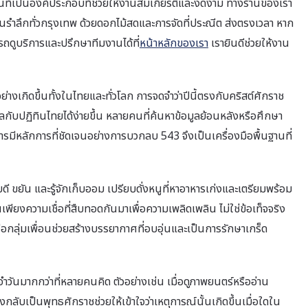
านที่เป็นองค์ประกอบที่ช่วยให้งานสมเกียรติและงดงาม ทางร้านของเรา
รำลึกทั่วกรุงเทพ ด้วยดอกไม้สดและการจัดที่ประณีต ส่งตรงเวลา หาก
ูบริการและปรึกษาทีมงานได้ที่
หน้าหลักของเรา
เรายินดีช่วยให้งาน
่างเกิดขึ้นทั้งในไทยและทั่วโลก การจดจำว่าปีนี้ตรงกับคริสต์ศักราช
ลกับปฏิทินไทยได้ง่ายขึ้น หลายคนที่ค้นหาข้อมูลย้อนหลังหรือศึกษา
มีหลักการที่ชัดเจนอย่างการบวกลบ 543 จึงเป็นเครื่องมือพื้นฐานที่
ี ขยัน และรู้จักเก็บออม เปรียบดั่งหนูที่หาอาหารเก่งและเตรียมพร้อม
นเพียงความเชื่อที่สืบทอดกันมาเพื่อความเพลิดเพลิน ไม่ใช่ข้อเท็จจริง
อกลุ่มเพื่อนช่วยสร้างบรรยากาศที่อบอุ่นและเป็นการรักษาเกร็ด
ันมากกว่าที่หลายคนคิด ตัวอย่างเช่น เมื่อดูภาพยนตร์หรืออ่าน
กลับเป็นพุทธศักราชช่วยให้เข้าใจว่าเหตุการณ์นั้นเกิดขึ้นเมื่อใดใน