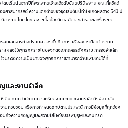
ยเริ่มนับจากปีที่พระพุทธเจ้าเสด็จดับขันธปรินิพพาน ขณะที่คริสต์
ของศาสนาคริสต์ ความแตกต่างของจุดเริ่มต้นนี้ทำให้เกิดผลต่าง 543 ปี
งปกติของคนไทย โดยเฉพาะเมื่อต้องติดต่อกับเอกสารสากลหรือระบบ
งกรอกเอกสารต่างประเทศ จองตั๋วเดินทาง หรือลงทะเบียนในระบบ
ราะเผลอใช้พุทธศักราชในช่องที่ต้องการคริสต์ศักราช การจดจำหลัก
นใจประวัติความเป็นมาของพุทธศักราชสามารถอ่านเพิ่มเติมได้ที่
บุญและงานรำลึก
ยังมีบทบาทสำคัญในการเตรียมงานบุญและงานรำลึกถึงผู้ล่วงลับ
 งานครบรอบ หรือการกำหนดฤกษ์ตามประเพณี การมีข้อมูลที่ถูกต้อง
ะท้อนถึงความกตัญญูและความใส่ใจต่อบรรพบุรุษและคนที่รัก