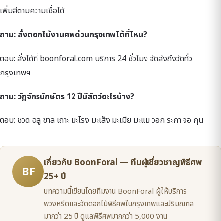
เพิ่มสีตามความเชื่อได้
ถาม: สั่งดอกไม้งานศพด่วนกรุงเทพได้ที่ไหน?
ตอบ: สั่งได้ที่ boonforal.com บริการ 24 ชั่วโมง จัดส่งถึงวัดทั่ว
กรุงเทพฯ
ถาม: วัฏจักรนักษัตร 12 ปีมีสัตว์อะไรบ้าง?
ตอบ: ชวด ฉลู ขาล เถาะ มะโรง มะเส็ง มะเมีย มะแม วอก ระกา จอ กุน
เกี่ยวกับ BoonForal — ทีมผู้เชี่ยวชาญพิธีศพ
BF
25+ ปี
บทความนี้เขียนโดยทีมงาน BoonForal ผู้ให้บริการ
พวงหรีดและจัดดอกไม้พิธีศพในกรุงเทพและปริมณฑล
มากว่า 25 ปี ดูแลพิธีศพมากกว่า 5,000 งาน