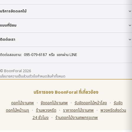
บริการจัดดอกไม้
แบบที่นิยม
ติดต่อเรา
ติดต่อสอบถาม:
095-079-6187
หรือ
แชทผ่าน LINE
© BoonForal 2026
นโยบายความเป็นส่วนตัว
ข้อกำหนด
สินค้าทั้งหมด
บริการของ BoonForal ที่เกี่ยวข้อง
ดอกไม้งานศพ
·
จัดดอกไม้งานศพ
·
รับจัดดอกไม้หน้าโลง
·
รับจัด
ดอกไม้หน้าเมรุ
·
ร้านพวงหรีด
·
ราคาดอกไม้งานศพ
·
พวงหรีดส่งด่วน
24 ชั่วโมง
·
ร้านดอกไม้งานศพกรุงเทพ