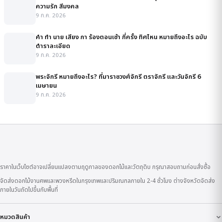
ความรัก สีมงคล
9 ก.ค. 2026
คํา ทํา นาย เสียง กา ร้องตอนเช้า กี่ครั้ง ทิศไหน หมายถึงอะไร ฉบับ
ตำราละเอียด
9 ก.ค. 2026
พระจักรี หมายถึงอะไร? ที่มาราชวงศ์จักรี ตราจักรี และวันจักรี 6
เมษายน
9 ก.ค. 2026
ราคาในเว็บไซต์อาจเปลี่ยนแปลงตามฤดูกาลของดอกไม้และวัตถุดิบ กรุณาสอบถามก่อนสั่งซื้อ
จัดส่งดอกไม้งานศพและพวงหรีดในกรุงเทพและปริมณฑลภายใน 2-4 ชั่วโมง ต่างจังหวัดจัดส่ง
ภายในวันถัดไปขึ้นกับพื้นที่
หมวดสินค้า