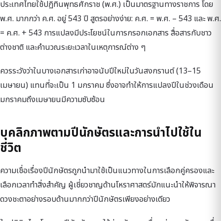
ประเทศไทยใช้ปฏิทินพุทธศักราช (พ.ศ.) เป็นมาตรฐานทางราชการ โดย
พ.ศ. มากกว่า ค.ศ. อยู่ 543 ปี สูตรอย่างง่าย: ค.ศ. = พ.ศ. – 543 และ พ.ศ.
= ค.ศ. + 543 การแปลงมีประโยชน์ในการกรอกเอกสาร สื่อสารกับชาว
ต่างชาติ และคำนวณระยะเวลาในเหตุการณ์ต่าง ๆ
ควรระวังว่าในบางเอกสารเก่าอาจนับปีใหม่ในวันสงกรานต์ (13–15
เมษายน) แทนที่จะเป็น 1 มกราคม ซึ่งอาจทำให้การแปลงปีในช่วงเดือน
มกราคมถึงเมษายนมีความซับซ้อน
บุคลิกภาพตามปีนักษัตรและการนำไปใช้ใน
ชีวิต
ความเชื่อเรื่องปีนักษัตรถูกนำมาใช้เป็นแนวทางในการเลือกคู่ครองและ
เลือกเวลาทำสิ่งสำคัญ ผู้เชี่ยวชาญด้านโหราศาสตร์มักแนะนำให้พิจารณา
ดวงชะตาอย่างรอบด้านมากกว่าปีนักษัตรเพียงอย่างเดียว