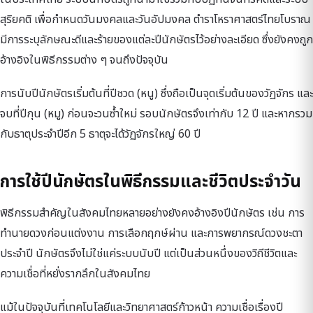
สุริยคติ เพื่อกำหนดวันมงคลและวันอัปมงคล ตำราโหราศาสตร์ไทยโบราณ
มีการระบุลักษณะดีและร้ายของแต่ละปีนักษัตรไว้อย่างละเอียด ซึ่งยังคงถูก
อ้างอิงในพิธีกรรมต่าง ๆ จนถึงปัจจุบัน
การนับปีนักษัตรเริ่มต้นที่ปีชวด (หนู) ซึ่งถือเป็นจุดเริ่มต้นของวัฏจักร และ
จบที่ปีกุน (หมู) ก่อนจะวนซ้ำใหม่ รอบนักษัตรจึงเท่ากับ 12 ปี และหากรวม
กับธาตุประจำปีอีก 5 ธาตุจะได้วัฏจักรใหญ่ 60 ปี
การใช้ปีนักษัตรในพิธีกรรมและชีวิตประจำวัน
พิธีกรรมสำคัญในสังคมไทยหลายอย่างยังคงอ้างอิงปีนักษัตร เช่น การ
ทำนายดวงก่อนแต่งงาน การเลือกฤกษ์ผ่าน และการพยากรณ์ดวงชะตา
ประจำปี นักษัตรจึงไม่ใช่แค่ระบบนับปี แต่เป็นส่วนหนึ่งของวิถีชีวิตและ
ความเชื่อที่หยั่งรากลึกในสังคมไทย
แม้ในปัจจุบันที่เทคโนโลยีและวิทยาศาสตร์ก้าวหน้า ความเชื่อเรื่องปี