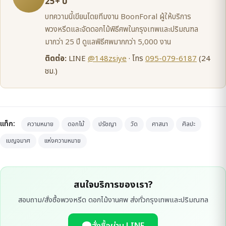
25+ ปี
บทความนี้เขียนโดยทีมงาน BoonForal ผู้ให้บริการ
พวงหรีดและจัดดอกไม้พิธีศพในกรุงเทพและปริมณฑล
มากว่า 25 ปี ดูแลพิธีศพมากกว่า 5,000 งาน
ติดต่อ:
LINE
@148zsiye
· โทร
095-079-6187
(24
ชม.)
แท็ก:
ความหมาย
ดอกไม้
ปรัชญา
วัด
ศาสนา
ศิลปะ
เบญจมาศ
แห่งความหมาย
สนใจบริการของเรา?
สอบถาม/สั่งซื้อพวงหรีด ดอกไม้งานศพ ส่งทั่วกรุงเทพและปริมณฑล
สั่งซื้อผ่าน LINE