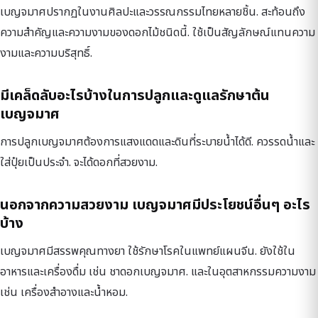
เบญจมาศปรากฏในงานศิลปะและวรรณกรรมไทยหลายชิ้น. สะท้อนถึง
ความสำคัญและความงามของดอกไม้ชนิดนี้. ใช้เป็นสัญลักษณ์แทนความ
งามและความบริสุทธิ์.
มีเคล็ดลับอะไรบ้างในการปลูกและดูแลรักษาต้น
เบญจมาศ
การปลูกเบญจมาศต้องการแสงแดดและดินที่ระบายน้ำได้ดี. ควรรดน้ำและ
ใส่ปุ๋ยเป็นประจำ. จะได้ดอกที่สวยงาม.
นอกจากความสวยงาม เบญจมาศมีประโยชน์อื่นๆ อะไร
บ้าง
เบญจมาศมีสรรพคุณทางยา ใช้รักษาโรคในแพทย์แผนจีน. ยังใช้ใน
อาหารและเครื่องดื่ม เช่น ชาดอกเบญจมาศ. และในอุตสาหกรรมความงาม
เช่น เครื่องสำอางและน้ำหอม.