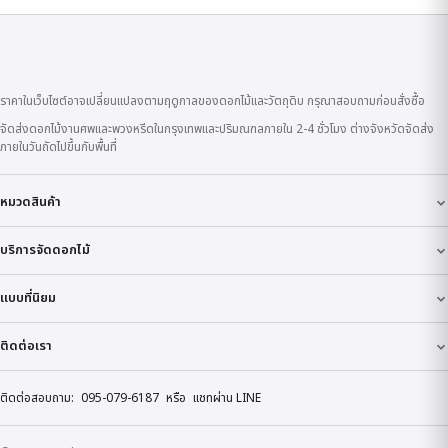
ราคาในเว็บไซต์อาจเปลี่ยนแปลงตามฤดูกาลของดอกไม้และวัตถุดิบ กรุณาสอบถามก่อนสั่งซื้อ
จัดส่งดอกไม้งานศพและพวงหรีดในกรุงเทพและปริมณฑลภายใน 2-4 ชั่วโมง ต่างจังหวัดจัดส่ง
ภายในวันถัดไปขึ้นกับพื้นที่
หมวดสินค้า
บริการจัดดอกไม้
แบบที่นิยม
ติดต่อเรา
ติดต่อสอบถาม:
095-079-6187
หรือ
แชทผ่าน LINE