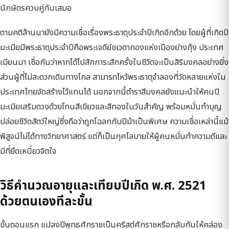
นักษัตรควบคู่กันเสมอ
ตามคติล้านนายังมีความเชื่อเรื่องพระธาตุประจำปีเกิดอีกด้วย โดยผู้ที่เกิดปี
มะเมียมีพระธาตุประจำปีคือพระเจดีย์ชเวดากองแห่งเมืองย่างกุ้ง ประเทศ
เมียนมา เชื่อกันว่าหากได้ไปสักการะสักครั้งในชีวิตจะเป็นสิริมงคลอย่างยิ่ง
ส่วนผู้ที่ไม่สะดวกเดินทางไกล สามารถไหว้พระธาตุจำลองที่วัดหลายแห่งใน
ประเทศไทยจัดสร้างไว้แทนได้ นอกจากนี้ตำราสีมงคลยังแนะนำให้คนปี
มะเมียเสริมดวงด้วยโทนสีเขียวและสีทองในวันสำคัญ พร้อมหมั่นทำบุญ
ปล่อยชีวิตสัตว์ใหญ่ซึ่งถือว่าถูกโฉลกกับปีม้าเป็นพิเศษ ความเชื่อเหล่านี้แม้
พิสูจน์ไม่ได้ทางวิทยาศาสตร์ แต่ก็เป็นกุศโลบายให้ผู้คนหมั่นทำความดีและ
มีที่ยึดเหนี่ยวจิตใจ
วิธีคำนวณอายุและเทียบปีเกิด พ.ศ. 2521
ด้วยตนเองทีละขั้น
ขั้นตอนแรก แปลงปีพุทธศักราชเป็นคริสต์ศักราชหรือกลับกันให้คล่อง