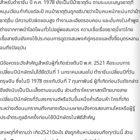
สำหรับตำราจีน ปี ค.ศ. 1978 ยังเป็นปีม้าธาตุดิน ตามระบบเบญจธาตุที่
หมุนเวียนกำกับแต่ละปี คนม้าธาตุดินถูกอธิบายว่าเป็นคนหนักแน่นกว่าม้า
ธาตุอื่น มีความรับผิดชอบสูง ทำงานละเอียดรอบคอบ และมั่นคงในคำพูด
ต่างจากภาพม้าโลดโผนทั่วไปอยู่พอสมควร ความเชื่อเรื่องธาตุนี้ชาวไทย
เชื้อสายจีนยังคงใช้ประกอบการดูดวงสมพงศ์คู่ครองและตั้งชื่อบุตรหลาน
จนถึงปัจจุบัน
มีข้อควรระวังสำคัญสำหรับผู้ที่เกิดช่วงต้นปี พ.ศ. 2521 คือระบบการ
เปลี่ยนปีนักษัตรไม่ได้ยึดวันที่ 1 มกราคมเสมอไป ตำราจีนเปลี่ยนปีที่วัน
ตรุษจีน ซึ่งในปี 1978 ตรงกับวันที่ 7 กุมภาพันธ์ ผู้ที่เกิดก่อนวันดังกล่าว
จึงยังนับเป็นปีมะเส็งตามแบบจีน ส่วนตำราโหราศาสตร์ไทยบางสาย
เปลี่ยนปีนักษัตรที่วันสงกรานต์หรือวันขึ้นหนึ่งค่ำเดือนห้า ใครที่เกิด
ระหว่างเดือนมกราคมถึงกลางเดือนเมษายนจึงควรสอบถามโหรหรือผู้รู้
ประจำตระกูลอีกครั้งก่อนใช้ปีนักษัตรในพิธีสำคัญ
สาเหตุที่คำถามว่า เกิด2521ปีอะไร ยังถูกค้นหาบ่อยจนถึงทุกวันนี้ ส่วน