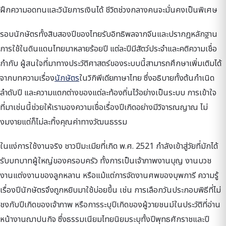
ฝึกความอดทนและวินัยการเงินได้ ชีวิตช่วงกลางคนจะมั่นคงเป็นพิเศษ
รอบนักษัตรทั้งสิบสองปีของไทยรับอิทธิพลจากจีนและปรากฏหลักฐาน
การใช้ในดินแดนไทยมาหลายร้อยปี แต่ละปีมีสัตว์ประจำและคติความเชื่อ
กำกับ ผู้สนใจที่มาทางประวัติศาสตร์ของระบบนี้สามารถศึกษาเพิ่มเติมได้
จากบทความเรื่อง
นักษัตร
ในวิกิพีเดียภาษาไทย ซึ่งอธิบายทั้งต้นกำเนิด
ลำดับปี และความแตกต่างของแต่ละท้องถิ่นไว้อย่างเป็นระบบ การเข้าใจ
ที่มาเช่นนี้ช่วยให้เรามองความเชื่อเรื่องปีเกิดอย่างมีวิจารณญาณ ไม่
งมงายแต่ก็ไม่ละทิ้งคุณค่าทางวัฒนธรรม
ในแง่การใช้งานจริง ชาวปีมะเมียที่เกิด พ.ศ. 2521 กำลังเข้าสู่วัยที่มักได้
รับบทบาทผู้ใหญ่ของครอบครัว ทั้งการเป็นเจ้าภาพงานบุญ งานบวช
งานแต่งงานของลูกหลาน หรือแม้แต่การจัดงานศพของบุพการี ความรู้
เรื่องปีนักษัตรจึงถูกหยิบมาใช้บ่อยขึ้น เช่น การเลือกวันประกอบพิธีที่ไม่
ชงกับปีเกิดของเจ้าภาพ หรือการระบุปีเกิดของผู้วายชนม์ในประวัติที่อ่าน
หน้างานฌาปนกิจ ซึ่งธรรมเนียมไทยนิยมระบุทั้งปีพุทธศักราชและปี