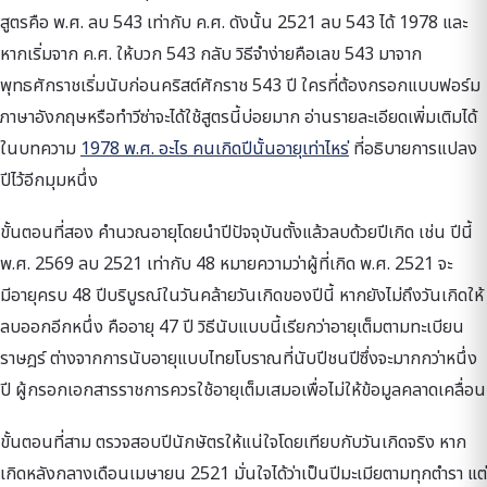
สูตรคือ พ.ศ. ลบ 543 เท่ากับ ค.ศ. ดังนั้น 2521 ลบ 543 ได้ 1978 และ
หากเริ่มจาก ค.ศ. ให้บวก 543 กลับ วิธีจำง่ายคือเลข 543 มาจาก
พุทธศักราชเริ่มนับก่อนคริสต์ศักราช 543 ปี ใครที่ต้องกรอกแบบฟอร์ม
ภาษาอังกฤษหรือทำวีซ่าจะได้ใช้สูตรนี้บ่อยมาก อ่านรายละเอียดเพิ่มเติมได้
ในบทความ
1978 พ.ศ. อะไร คนเกิดปีนั้นอายุเท่าไหร่
ที่อธิบายการแปลง
ปีไว้อีกมุมหนึ่ง
ขั้นตอนที่สอง คำนวณอายุโดยนำปีปัจจุบันตั้งแล้วลบด้วยปีเกิด เช่น ปีนี้
พ.ศ. 2569 ลบ 2521 เท่ากับ 48 หมายความว่าผู้ที่เกิด พ.ศ. 2521 จะ
มีอายุครบ 48 ปีบริบูรณ์ในวันคล้ายวันเกิดของปีนี้ หากยังไม่ถึงวันเกิดให้
ลบออกอีกหนึ่ง คืออายุ 47 ปี วิธีนับแบบนี้เรียกว่าอายุเต็มตามทะเบียน
ราษฎร์ ต่างจากการนับอายุแบบไทยโบราณที่นับปีชนปีซึ่งจะมากกว่าหนึ่ง
ปี ผู้กรอกเอกสารราชการควรใช้อายุเต็มเสมอเพื่อไม่ให้ข้อมูลคลาดเคลื่อน
ขั้นตอนที่สาม ตรวจสอบปีนักษัตรให้แน่ใจโดยเทียบกับวันเกิดจริง หาก
เกิดหลังกลางเดือนเมษายน 2521 มั่นใจได้ว่าเป็นปีมะเมียตามทุกตำรา แต่