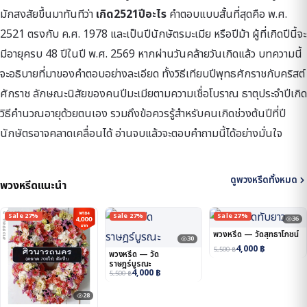
มักสงสัยขึ้นมาทันทีว่า
เกิด2521ปีอะไร
คำตอบแบบสั้นที่สุดคือ พ.ศ.
2521 ตรงกับ ค.ศ. 1978 และเป็นปีนักษัตรมะเมีย หรือปีม้า ผู้ที่เกิดปีนี้จะ
มีอายุครบ 48 ปีในปี พ.ศ. 2569 หากผ่านวันคล้ายวันเกิดแล้ว บทความนี้
จะอธิบายที่มาของคำตอบอย่างละเอียด ทั้งวิธีเทียบปีพุทธศักราชกับคริสต์
ศักราช ลักษณะนิสัยของคนปีมะเมียตามความเชื่อโบราณ ธาตุประจำปีเกิด
วิธีคำนวณอายุด้วยตนเอง รวมถึงข้อควรรู้สำหรับคนเกิดช่วงต้นปีที่ปี
นักษัตรอาจคลาดเคลื่อนได้ อ่านจบแล้วจะตอบคำถามนี้ได้อย่างมั่นใจ
ดูพวงหรีดทั้งหมด
พวงหรีดแนะนำ
Sale 27%
Sale 27%
Sale 27%
36
พวงหรีด — วัดสุทธาโภชน์
30
4,000
฿
5,500
฿
พวงหรีด — วัด
ราษฎร์บูรณะ
4,000
฿
5,500
฿
28