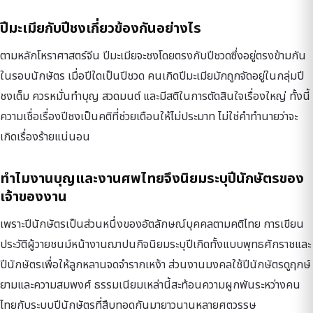
ปีมะเมียกับปีชงเกี่ยวข้องกันอย่างไร
ตามหลักโหราศาสตร์จีน ปีมะเมียจะชงโดยตรงกับปีชวดซึ่งอยู่ตรงข้ามกัน
ในรอบนักษัตร เมื่อปีใดเป็นปีชวด คนเกิดปีมะเมียมักถูกจัดอยู่ในกลุ่มปี
ชงเต็ม ควรหมั่นทำบุญ สวดมนต์ และมีสติในการตัดสินใจเรื่องใหญ่ ทั้งนี้
ความเชื่อเรื่องปีชงเป็นคติที่ช่วยเตือนให้ไม่ประมาท ไม่ใช่คำทำนายว่าจะ
เกิดเรื่องร้ายแน่นอน
ทำไมงานบุญและงานศพไทยจึงนิยมระบุปีนักษัตรของ
เจ้าของงาน
เพราะปีนักษัตรเป็นส่วนหนึ่งของอัตลักษณ์บุคคลตามคติไทย การเขียน
ประวัติผู้วายชนม์หน้างานฌาปนกิจนิยมระบุปีเกิดทั้งแบบพุทธศักราชและ
ปีนักษัตรเพื่อให้ลูกหลานจดจำรากเหง้า ส่วนงานมงคลใช้ปีนักษัตรดูฤกษ์
ยามและความสมพงศ์ ธรรมเนียมเหล่านี้สะท้อนความผูกพันระหว่างคน
ไทยกับระบบปีนักษัตรที่สืบทอดกันมายาวนานหลายศตวรรษ