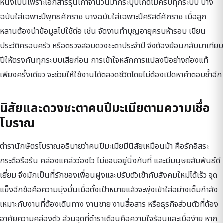
หนึ่งเป็นเพราะเอกสารรุ่นเก่าจำนวนมากระบุปีเกิดไม่ครบทุกระบบ บาง
ฉบับใส่เฉพาะปีพุทธศักราช บางฉบับใส่เฉพาะปีคริสต์ศักราช เมื่อลูก
หลานต้องนำข้อมูลไปใช้ต่อ เช่น จัดงานทำบุญอายุครบห้ารอบ เขียน
ประวัติครอบครัว หรือตรวจสอบดวงชะตาประจำปี จึงต้องย้อนกลับมาเทียบ
ปีให้ตรงกันทุกระบบเสียก่อน การเข้าใจหลักการแปลงปีอย่างถ่องแท้
เพียงครั้งเดียว จะช่วยให้ใช้งานได้ตลอดชีวิตโดยไม่ต้องเปิดหาคำตอบซ้ำอีก
นิสัยและดวงชะตาคนปีมะเมียตามความเชื่อ
โบราณ
ตำรานักษัตรโบราณอธิบายว่าคนปีมะเมียมีนิสัยเหมือนม้า คือรักอิสระ
กระตือรือร้น คล่องแคล่วว่องไว ไม่ชอบอยู่นิ่งกับที่ และมีมนุษยสัมพันธ์ดี
เยี่ยม จึงมักเป็นที่รักของเพื่อนฝูงและปรับตัวเข้ากับสังคมใหม่ได้เร็ว จุด
แข็งอีกข้อคือความมุ่งมั่นเมื่อตั้งเป้าหมายแล้วจะพุ่งเข้าใส่อย่างเต็มกำลัง
เหมาะกับงานที่ต้องเดินทาง งานขาย งานสื่อสาร หรือธุรกิจส่วนตัวที่ต้อง
อาศัยความคล่องตัว ส่วนจุดที่ตำราเตือนคือความใจร้อนและเบื่อง่าย หาก