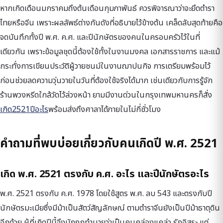
หากเกิดเดือนมกราคมถึงต้นเดือนกุมภาพันธ์ ควรพิจารณาว่าจะยึดตำรา
ไทยหรือจีน เพราะผลลัพธ์ต่างกันดังที่อธิบายไว้ข้างต้น เคล็ดลับสุดท้ายคือ
จดบันทึกทั้งปี พ.ศ. ค.ศ. และปีนักษัตรของคนในครอบครัวไว้ในที่
เดียวกัน เพราะข้อมูลชุดนี้ต้องใช้ทั้งในงานมงคล เอกสารราชการ และแม้
กระทั่งการเขียนประวัติผู้วายชนม์ในงานฌาปนกิจ การเตรียมพร้อมไว้
ก่อนช่วยลดความวุ่นวายในวันที่ต้องใช้จริงได้มาก เช่นเดียวกับการรู้จัก
ร้านพวงหรีดใกล้วัดไว้ล่วงหน้า ยามมีงานด่วนในกรุงเทพมหานครก็สั่ง
เกิด2521ปีอะไร
พร้อมส่งถึงศาลาได้ภายในไม่กี่ชั่วโมง
คำถามที่พบบ่อยเกี่ยวกับคนเกิดปี พ.ศ. 2521
เกิด พ.ศ. 2521 ตรงกับ ค.ศ. อะไร และปีนักษัตรอะไร
พ.ศ. 2521 ตรงกับ ค.ศ. 1978 โดยใช้สูตร พ.ศ. ลบ 543 และตรงกับปี
นักษัตรมะเมียซึ่งมีม้าเป็นสัตว์สัญลักษณ์ ตามตำราจีนยังเป็นปีม้าธาตุดิน
อีกด้วย ผู้ที่เกิดปีนี้จึงมักถูกทำนายว่าเป็นคนคล่องแคล่ว รักอิสระ แต่