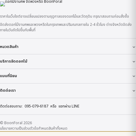
ราคาในเว็บไซต์อาจเปลี่ยนแปลงตามฤดูกาลของดอกไม้และวัตถุดิบ กรุณาสอบถามก่อนสั่งซื้อ
จัดส่งดอกไม้งานศพและพวงหรีดในกรุงเทพและปริมณฑลภายใน 2-4 ชั่วโมง ต่างจังหวัดจัดส่ง
ภายในวันถัดไปขึ้นกับพื้นที่
หมวดสินค้า
บริการจัดดอกไม้
แบบที่นิยม
ติดต่อเรา
ติดต่อสอบถาม:
095-079-6187
หรือ
แชทผ่าน LINE
© BoonForal 2026
นโยบายความเป็นส่วนตัว
ข้อกำหนด
สินค้าทั้งหมด