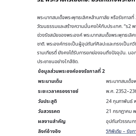
พระบาทสมเด็จพระพุทธเลิศหล้านภาลัย หรือรัชกาลที่ 
วัฒนธรรมและสร้างความมั่นคงให้กับประเทศ. “ร2 พระ
ช่วงรัชสมัยของพระองค์ พระบาทสมเด็จพระพุทธเลิ
ชาติ. พระองค์ทรงเป็นผู้อุปถัมภ์ศิลปะและทรงเป็นก
รามเกียรติ์ ยังคงได้รับการยกย่องจนถึงปัจจุบัน. 
ประชาชนอย่างใกล้ชิด.
ข้อมูลส่วนพระองค์ของรัชกาลที่ 2
พระนามเต็ม
พระบาทสมเด็จพ
ระยะเวลาครองราชย์
พ.ศ. 2352–23
วันประสูติ
24 กุมภาพันธ์ 
วันสวรรคต
21 กรกฎาคม พ
ผลงานสำคัญ
อุปถัมภ์วรรณก
ลิงก์อ้างอิง
วิกิพีเดีย – รัชก