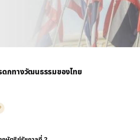
งมรดกทางวัฒนธรรมของไทย
ัตริย์รัชกาลที่ 2