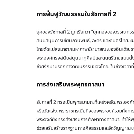
การฟื้นฟูวัฒนธรรมในรัชกาลที่ 2
ยุคของรัชกาลที่ 2 ถูกเรียกว่า “ยุคทองของวรรณ
สนับสนุนการเขียนกวีนิพนธ์, ละคร และดนตรีไทย. ผล
ไทยดัดแปลงมาจากมหากาพย์รามายณะของอินเดีย. 
พระองค์ทรงสนับสนุนนาฏศิลป์และดนตรีไทยแบบดั้งเดิ
ช่วยรักษามรดกทางวัฒนธรรมของไทย. ในช่วงเวลาที่ภู
การส่งเสริมพระพุทธศาสนา
รัชกาลที่ 2 ทรงเป็นพุทธมามกะที่เคร่งครัด. พระองค
หรือวัดแจ้ง. พระราชกรณียกิจของพระองค์รวมถึงกา
พระองค์ยังทรงส่งเสริมการศึกษาทางศาสนา. ทำให้พุท
ช่วยเสริมสร้างรากฐานทางศีลธรรมและจิตวิญญาณข