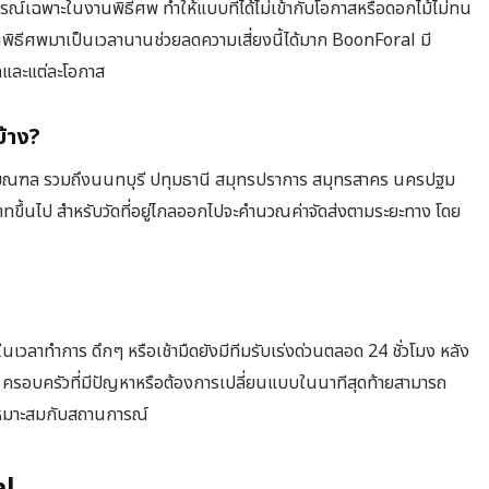
บการณ์เฉพาะในงานพิธีศพ ทำให้แบบที่ได้ไม่เข้ากับโอกาสหรือดอกไม้ไม่ทน
ิธีศพมาเป็นเวลานานช่วยลดความเสี่ยงนี้ได้มาก BoonForal มี
ดและแต่ละโอกาส
บ้าง?
ิมณฑล รวมถึงนนทบุรี ปทุมธานี สมุทรปราการ สมุทรสาคร นครปฐม
00 บาทขึ้นไป สำหรับวัดที่อยู่ไกลออกไปจะคำนวณค่าจัดส่งตามระยะทาง โดย
ลาทำการ ดึกๆ หรือเช้ามืดยังมีทีมรับเร่งด่วนตลอด 24 ชั่วโมง หลัง
 ครอบครัวที่มีปัญหาหรือต้องการเปลี่ยนแบบในนาทีสุดท้ายสามารถ
้เหมาะสมกับสถานการณ์