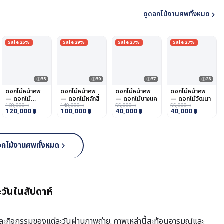
ดูดอกไม้งานศพทั้งหมด
Sale 25%
Sale 29%
Sale 27%
Sale 27%
35
30
37
28
ดอกไม้หน้าศพ
ดอกไม้หน้าศพ
ดอกไม้หน้าศพ
ดอกไม้หน้าศพ
— ดอกไม้
— ดอกไม้หลักสี่
— ดอกไม้บางแค
— ดอกไม้วัฒนา
หนองจอก
160,000
฿
140,000
฿
55,000
฿
55,000
฿
120,000
฿
100,000
฿
40,000
฿
40,000
฿
อกไม้งานศพทั้งหมด
วันในสัปดาห์
กและกิจกรรมของแต่ละวันผ่านภาพถ่าย. ภาพเหล่านี้สะท้อนอารมณ์และ