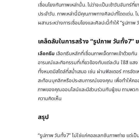
เชื่อมโยงกับภาพเหล่านั้น. ไม่ว่าจะเป็นเช้าวันจันทร์ท
ประจำวัน. ภาพเหล่านี้มีคุณภาพทางศิลปะที่โดดเด่น. ไ
ผสานระหว่างการเชื่อมโยงและศิลปะนี้ทำให้ “รูปภาพ วั
เคล็ดลับในการสร้าง “รูปภาพ วันทั้ง7”
เลือกธีม
เลือกธีมหลักที่เชื่อมภาพเจ็ดภาพเข้าด้วยกั
อารมณ์และกิจกรรมที่เกี่ยวข้องกับแต่ละวัน ใช้สี แส
ทั้งหมดมีสไตล์ที่สม่ำเสมอ เช่น ผ่านฟิลเตอร์ การจั
สะท้อนบุคลิกหรือประสบการณ์ของคุณ เพื่อทำให้คอ
ภาพของคุณออนไลน์และมีส่วนร่วมกับผู้ชม ถามพวกเข
ความคิดเห็น
สรุป
“รูปภาพ วันทั้ง7” ไม่ใช่แค่คอลเลกชันภาพถ่าย แต่เ