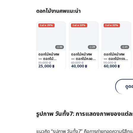
ดอกไม้งานศพแนะนำ
Sale 29%
Sale 33%
Sale 33%
36
29
41
ดอกไม้หน้าศพ
ดอกไม้หน้าศพ
ดอกไม้หน้าศพ
— ดอกไม้
— ดอกไม้คลอง
— ดอกไม้ทรง
ดอนเมือง
35,000
฿
สามวา
60,000
฿
คนอง
90,000
฿
25,000
฿
40,000
฿
60,000
฿
ดูด
รูปภาพ วันทั้ง7: การแสดงภาพของแต่ละ
แนวคิด “รูปภาพ วันทั้ง7” คือการถ่ายทอดความรู้สึ