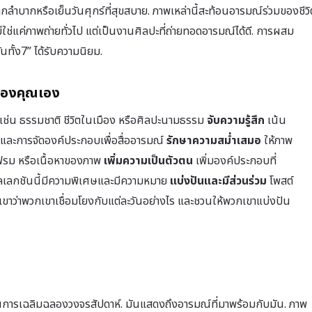
ี่ยากลำบากหรือเย็นวันศุกร์ที่สุขสบาย. ภาพเหล่านี้สะท้อนอารมณ์ร่วมของชีวิ
ม่ใช่แค่ภาพถ่ายทั่วไป แต่เป็นงานศิลปะที่ถ่ายทอดอารมณ์ได้ดี. การผสม
นทั้ง7” ได้รับความนิยม.
 ของคุณเอง
น เช่น ธรรมชาติ ชีวิตในเมือง หรือศิลปะนามธรรม
จับความรู้สึก
เน้น
ง และการจัดองค์ประกอบเพื่อสื่ออารมณ์
รักษาความสม่ำเสมอ
ให้ภาพ
ดเฟรม หรือเนื้อหาของภาพ
เพิ่มความเป็นตัวตน
เพิ่มองค์ประกอบที่
ลเลกชันนี้มีความพิเศษและมีความหมาย
แบ่งปันและมีส่วนร่วม
โพสต์
าว่าพวกเขาเชื่อมโยงกับแต่ละวันอย่างไร และชวนให้พวกเขาแบ่งปัน
ป็นการเฉลิมฉลองวงจรสัปดาห์. มันแสดงถึงอารมณ์ที่มาพร้อมกับมัน. ภาพ