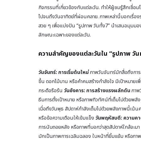
กิจกรรมที่เกี่ยวข้องกับแต่ละวัน. ทำให้ผู้ชมรู้สึกเชื่
ไปจนถึงวันอาทิตย์ที่ผ่อนคลาย. ภาพเหล่านี้บอกเรื่
สวย ๆ เพื่อแบ่งปัน “รูปภาพ วันทั้ง7” นำเสนอมุมมอง
ลักษณะเฉพาะของแต่ละวัน.
ความสำคัญของแต่ละวันใน “รูปภาพ วันท
วันจันทร์: การเริ่มต้นใหม่
ภาพวันจันทร์มักสื่อถึงกา
ขึ้น ดอกไม้บาน หรือคำคมสร้างกำลังใจ มีเป้าหมายเพื
กระตือรือร้น
วันอังคาร: การสร้างแรงผลักดัน
ภาพว
ธีมการตั้งเป้าหมาย หรือภาพทิวทัศน์ที่เต็มไปด้วยพลัง 
เมื่อถึงวันพุธ สัปดาห์กำลังเต็มไปด้วยพลังภาพนี้เ
หรือข้อความเตือนให้เข้มแข็ง
วันพฤหัสบดี: ความคา
การนับถอยหลัง หรือภาพที่บอกว่าสุดสัปดาห์ใกล้จะมา
มักเป็นภาพการเฉลิมฉลอง ใบหน้าที่ยิ้มแย้ม หรือภาพเ