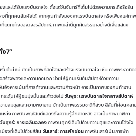
อมโยงและได้รับแรงบันดาลใจ. ตั้งแต่วันจันทร์ที่เต็มไปด้วยความกระตือรือร้น
องราวที่ทุกคนสัมผัสได้. หากคุณกำลังมองหาแรงบันดาลใจ หรือเพียงแค่ภาพ
ที่แตกต่างของวงจรสัปดาห์. ภาพเหล่านี้ถูกคัดสรรมาอย่างดีเพื่อแสดง
ั้ง7”
รเริ่มต้นใหม่ มักเป็นภาพที่สดใสและสร้างแรงบันดาลใจ เช่น ภาพพระอาทิตย
่อสร้างพลังและความคิดบวก ช่วยให้ผู้คนเริ่มต้นสัปดาห์ด้วยความ
ันอังคารเน้นที่การทำงานและความก้าวหน้า อาจเป็นภาพของคนทำงาน
กระตุ้นให้ผู้ชมมุ่งมั่นและก้าวต่อไป
วันพุธ: แรงบันดาลใจกลางสัปดาห์
น้นความสมดุลและความพยายาม มักเป็นภาพธรรมชาติที่สงบ สีสันที่ผ่อนคลา
ดหวัง
ภาพวันพฤหัสบดีแสดงถึงความรู้สึกคาดหวัง อาจเป็นภาพนาฬิกา
วันศุกร์: การเฉลิมฉลอง
ภาพวันศุกร์เต็มไปด้วยความสุขและความโล่งใจ
มืองที่เต็มไปด้วยสีสัน
วันเสาร์: การพักผ่อน
ภาพวันเสาร์เน้นการพัก