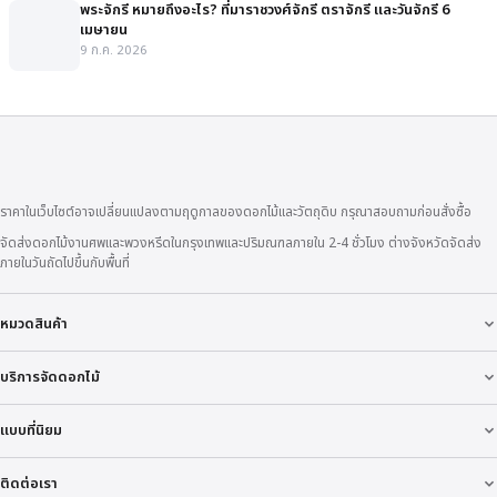
พระจักรี หมายถึงอะไร? ที่มาราชวงศ์จักรี ตราจักรี และวันจักรี 6
เมษายน
9 ก.ค. 2026
ราคาในเว็บไซต์อาจเปลี่ยนแปลงตามฤดูกาลของดอกไม้และวัตถุดิบ กรุณาสอบถามก่อนสั่งซื้อ
จัดส่งดอกไม้งานศพและพวงหรีดในกรุงเทพและปริมณฑลภายใน 2-4 ชั่วโมง ต่างจังหวัดจัดส่ง
ภายในวันถัดไปขึ้นกับพื้นที่
หมวดสินค้า
บริการจัดดอกไม้
แบบที่นิยม
ติดต่อเรา