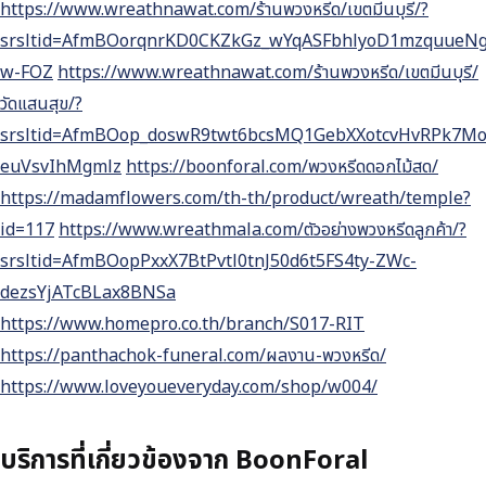
https://www.wreathnawat.com/ร้านพวงหรีด/เขตมีนบุรี/?
srsltid=AfmBOorqnrKD0CKZkGz_wYqASFbhlyoD1mzquueNg
w-FOZ
https://www.wreathnawat.com/ร้านพวงหรีด/เขตมีนบุรี/
วัดแสนสุข/?
srsltid=AfmBOop_doswR9twt6bcsMQ1GebXXotcvHvRPk7M
euVsvIhMgmlz
https://boonforal.com/พวงหรีดดอกไม้สด/
https://madamflowers.com/th-th/product/wreath/temple?
id=117
https://www.wreathmala.com/ตัวอย่างพวงหรีดลูกค้า/?
srsltid=AfmBOopPxxX7BtPvtl0tnJ50d6t5FS4ty-ZWc-
dezsYjATcBLax8BNSa
https://www.homepro.co.th/branch/S017-RIT
https://panthachok-funeral.com/ผลงาน-พวงหรีด/
https://www.loveyoueveryday.com/shop/w004/
บริการที่เกี่ยวข้องจาก BoonForal