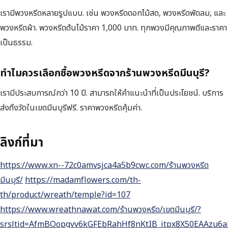
เรามีพวงหรีดหลายรูปแบบ. เช่น พวงหรีดดอกไม้สด, พวงหรีดพัดลม, และ
พวงหรีดผ้า. พวงหรีดต้นไม้ราคา 1,000 บาท. ทุกพวงมีคุณภาพดีและราคา
เป็นธรรม.
ทำไมควรเลือกซื้อพวงหรีดจากร้านพวงหรีดมีนบุรี?
เรามีประสบการณ์กว่า 10 ปี. สามารถให้คำแนะนำที่เป็นประโยชน์. บริการ
ส่งถึงวัดในเขตมีนบุรีฟรี. ราคาพวงหรีดคุ้มค่า.
ลิงก์ที่มา
https://www.xn--72c0amvsjca4a5b9cwc.com/ร้านพวงหรีด
มีนบุรี/
https://madamflowers.com/th-
th/product/wreath/temple?id=107
https://www.wreathnawat.com/ร้านพวงหรีด/เขตมีนบุรี/?
srsltid=AfmBOopgvv6kGFEbRahHf8nKtIB_itpx8X50EAAzu6a