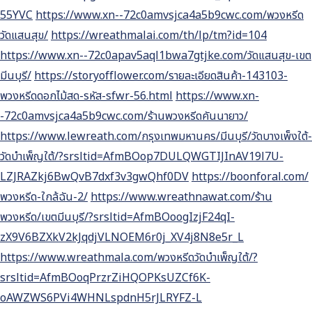
55YVC
https://www.xn--72c0amvsjca4a5b9cwc.com/พวงหรีด
วัดแสนสุข/
https://wreathmalai.com/th/lp/tm?id=104
https://www.xn--72c0apav5aql1bwa7gtjke.com/วัดแสนสุข-เขต
มีนบุรี/
https://storyofflower.com/รายละเอียดสินค้า-143103-
พวงหรีดดอกไม้สด-รหัส-sfwr-56.html
https://www.xn-
-72c0amvsjca4a5b9cwc.com/ร้านพวงหรีดคันนายาว/
https://www.lewreath.com/กรุงเทพมหานคร/มีนบุรี/วัดบางเพ็งใต้-
วัดบำเพ็ญใต้/?srsltid=AfmBOop7DULQWGTIJInAV19l7U-
LZJRAZkj6BwQvB7dxf3v3gwQhf0DV
https://boonforal.com/
พวงหรีด-ใกล้ฉัน-2/
https://www.wreathnawat.com/ร้าน
พวงหรีด/เขตมีนบุรี/?srsltid=AfmBOoogIzjF24qI-
zX9V6BZXkV2kJqdjVLNOEM6r0j_XV4j8N8e5r_L
https://www.wreathmala.com/พวงหรีดวัดบำเพ็ญใต้/?
srsltid=AfmBOoqPrzrZiHQOPKsUZCf6K-
oAWZWS6PVi4WHNLspdnH5rJLRYFZ-L