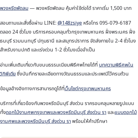
พวงหรีดพัดลม
— พวงหรีดพัดลม คุ้มค่าใช้ต่อได้ ราคาเริ่ม 1,500 บาท
สอบถามและสั่งซื้อผ่าน LINE:
@148zsiye
หรือโทร 095-079-6187
ตลอด 24 ชั่วโมง บริการครอบคลุมทั่วกรุงเทพมหานคร ฝั่งพระนคร ฝั่ง
ธนบุรี รวมนนทบุรี ปทุมธานี และสมุทรปราการ จัดส่งภายใน 2-4 ชั่วโมง
สำหรับงานปกติ และเร่งด่วน 1-2 ชั่วโมงเมื่อจำเป็น
อ่านเพิ่มเติมเกี่ยวกับขนบธรรมเนียมพิธีศพไทยได้ที่
บทความพิธีศพใน
วิกิพีเดีย
ซึ่งบันทึกรายละเอียดทางวัฒนธรรมและประเพณีไว้ครบถ้วน
ข้อมูลอ้างอิงทางการสามารถดูได้ที่
เว็บไซต์กรุงเทพมหานคร
บริการที่เกี่ยวข้องกับพวงหรีดมีนบุรี ส่งด่วน ราครอบคลุมหลายรูปแบบ
ทั้ง
ดอกไม้งานศพกรุงเทพและพวงหรีดมีนบุรี ส่งด่วน รา
และ
แบบดอกไม้
งานศพและพวงหรีดมีนบุรี ส่งด่วน รา
พร้อมให้คำปรึกษา