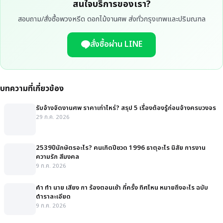
สนใจบริการของเรา?
สอบถาม/สั่งซื้อพวงหรีด ดอกไม้งานศพ ส่งทั่วกรุงเทพและปริมณฑล
สั่งซื้อผ่าน LINE
บทความที่เกี่ยวข้อง
รับจ้างจัดงานศพ ราคาเท่าไหร่? สรุป 5 เรื่องต้องรู้ก่อนจ้างครบวงจร
29 ก.ค. 2026
2539ปีนักษัตรอะไร? คนเกิดปีชวด 1996 ธาตุอะไร นิสัย การงาน
ความรัก สีมงคล
9 ก.ค. 2026
คํา ทํา นาย เสียง กา ร้องตอนเช้า กี่ครั้ง ทิศไหน หมายถึงอะไร ฉบับ
ตำราละเอียด
9 ก.ค. 2026