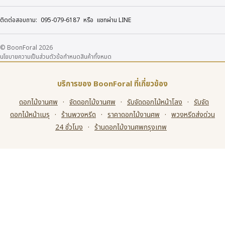
ติดต่อสอบถาม:
095-079-6187
หรือ
แชทผ่าน LINE
© BoonForal 2026
นโยบายความเป็นส่วนตัว
ข้อกำหนด
สินค้าทั้งหมด
บริการของ BoonForal ที่เกี่ยวข้อง
ดอกไม้งานศพ
·
จัดดอกไม้งานศพ
·
รับจัดดอกไม้หน้าโลง
·
รับจัด
ดอกไม้หน้าเมรุ
·
ร้านพวงหรีด
·
ราคาดอกไม้งานศพ
·
พวงหรีดส่งด่วน
24 ชั่วโมง
·
ร้านดอกไม้งานศพกรุงเทพ