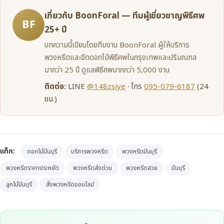
เกี่ยวกับ BoonForal — ทีมผู้เชี่ยวชาญพิธีศพ
BF
25+ ปี
บทความนี้เขียนโดยทีมงาน BoonForal ผู้ให้บริการ
พวงหรีดและจัดดอกไม้พิธีศพในกรุงเทพและปริมณฑล
มากว่า 25 ปี ดูแลพิธีศพมากกว่า 5,000 งาน
ติดต่อ:
LINE
@148zsiye
· โทร
095-079-6187
(24
ชม.)
แท็ก:
ดอกไม้มีนบุรี
บริการพวงหรีด
พวงหรีดมีนบุรี
พวงหรีดราคาประหยัด
พวงหรีดส่งด่วน
พวงหรีดสวย
มีนบุรี
ลูกไม้มีนบุรี
สั่งพวงหรีดออนไลน์