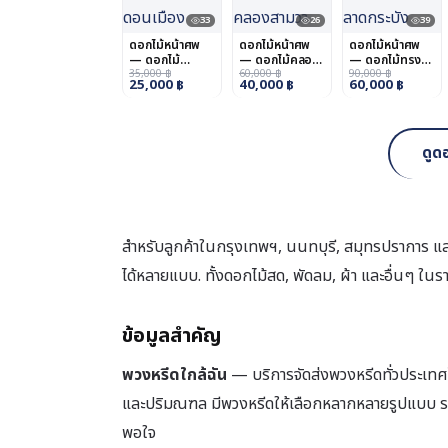
33
26
39
ดอกไม้หน้าศพ
ดอกไม้หน้าศพ
ดอกไม้หน้าศพ
— ดอกไม้
— ดอกไม้คลอง
— ดอกไม้ทรง
ดอนเมือง
35,000
฿
สามวา
60,000
฿
คนอง
90,000
฿
25,000
฿
40,000
฿
60,000
฿
ดูด
สำหรับลูกค้าในกรุงเทพฯ, นนทบุรี, สมุทรปราการ แ
ได้หลายแบบ. ทั้งดอกไม้สด, พัดลม, ผ้า และอื่นๆ ในราค
ข้อมูลสำคัญ
พวงหรีดใกล้ฉัน
— บริการจัดส่งพวงหรีดทั่วประเทศไทย
และปริมณฑล มีพวงหรีดให้เลือกหลากหลายรูปแบบ รา
พอใจ