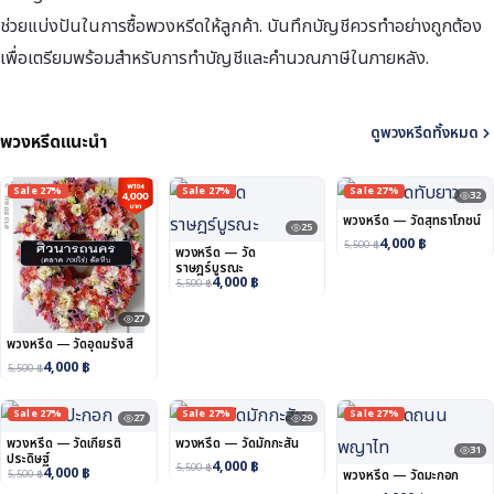
ช่วยแบ่งปันในการซื้อพวงหรีดให้ลูกค้า. บันทึกบัญชีควรทำอย่างถูกต้อง
เพื่อเตรียมพร้อมสำหรับการทำบัญชีและคำนวณภาษีในภายหลัง.
ดูพวงหรีดทั้งหมด
พวงหรีดแนะนำ
Sale 27%
Sale 27%
Sale 27%
32
พวงหรีด — วัดสุทธาโภชน์
25
4,000
฿
5,500
฿
พวงหรีด — วัด
ราษฎร์บูรณะ
4,000
฿
5,500
฿
27
พวงหรีด — วัดอุดมรังสี
4,000
฿
5,500
฿
Sale 27%
Sale 27%
Sale 27%
27
29
พวงหรีด — วัดเกียรติ
พวงหรีด — วัดมักกะสัน
31
ประดิษฐ์
4,000
฿
5,500
฿
4,000
฿
5,500
฿
พวงหรีด — วัดมะกอก