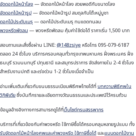
จัดดอกไม้หน้าโลง
— จัดดอกไม้หน้าโลง สวยพอดีกับขนาดโลง
จัดดอกไม้หน้ารูป
— จัดดอกไม้หน้ารูป สมดุลกับโต๊ะหมู่บูชา
ดอกไม้ประดับเมรุ
— ดอกไม้ประดับเมรุ ทนแดดทนลม
พวงหรีดพัดลม
— พวงหรีดพัดลม คุ้มค่าใช้ต่อได้ ราคาเริ่ม 1,500 บาท
สอบถามและสั่งซื้อผ่าน LINE:
@148zsiye
หรือโทร 095-079-6187
ตลอด 24 ชั่วโมง บริการครอบคลุมทั่วกรุงเทพมหานคร ฝั่งพระนคร ฝั่ง
ธนบุรี รวมนนทบุรี ปทุมธานี และสมุทรปราการ จัดส่งภายใน 2-4 ชั่วโมง
สำหรับงานปกติ และเร่งด่วน 1-2 ชั่วโมงเมื่อจำเป็น
อ่านเพิ่มเติมเกี่ยวกับขนบธรรมเนียมพิธีศพไทยได้ที่
บทความพิธีศพใน
วิกิพีเดีย
ซึ่งบันทึกรายละเอียดทางวัฒนธรรมและประเพณีไว้ครบถ้วน
ข้อมูลอ้างอิงทางการสามารถดูได้ที่
เว็บไซต์กรมสรรพากร
บริการที่เกี่ยวข้องกับค่าพวงหรีด ใช้ภาษีซื้อได้ครอบคลุมหลายรูปแบบ ทั้ง
รับจัดดอกไม้หน้าโลงศพและค่าพวงหรีด ใช้ภาษีซื้อได้
และ
แบบดอกไม้งาน