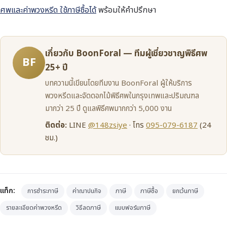
ศพและค่าพวงหรีด ใช้ภาษีซื้อได้
พร้อมให้คำปรึกษา
เกี่ยวกับ BoonForal — ทีมผู้เชี่ยวชาญพิธีศพ
BF
25+ ปี
บทความนี้เขียนโดยทีมงาน BoonForal ผู้ให้บริการ
พวงหรีดและจัดดอกไม้พิธีศพในกรุงเทพและปริมณฑล
มากว่า 25 ปี ดูแลพิธีศพมากกว่า 5,000 งาน
ติดต่อ:
LINE
@148zsiye
· โทร
095-079-6187
(24
ชม.)
แท็ก:
การชำระภาษี
ค่าฌาปนกิจ
ภาษี
ภาษีซื้อ
ยกเว้นภาษี
รายละเอียดค่าพวงหรีด
วิธีลดภาษี
แบบฟอร์มภาษี