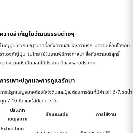
ความสำคัญในวัฒนธรรมต่างๆ
ในญี่ปุ่น ดอกเบญจมาศสื่อถึงความสุขและความรัก. มีความเชื่อมโยงกับ
ราชวงศ์ญี่ปุ่น. ในไทย ใช้ในงานพิธีทางศาสนา สื่อถึงความบริสุทธิ์
เบญจมาศยังเป็นดอกไม้ประจำชาติของหลายประเทศ.
การเพาะปลูกและการดูแลรักษา
การปลูกเบญจมาศต้องใส่ใจดินและปุ๋ย. ต้องการดินที่มีค่า pH 6-7. รดน้ำ
ทุก 7-10 วัน และใส่ปุ๋ยทุก 7 วัน.
ประเภท
ลักษณะเด่น
การใช้งาน
เบญจมาศ
Exhibition
ดอกใหญ่ สวยงาม
จัดแสดง งานพิธี