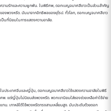
ความรักและความผูกพัน. ในพิธีศพ, ดอกเบญจมาศสีขาวเป็นส่วนสำคัญ
ของพวงหรีด. มันมาจากอิทธิพลของยุโรป. ทั่วโลก, ดอกเบญจมาศสีขาว
เป็นที่นิยมในการแสดงความอาลัย.
ในประเทศจีนและญี่ปุ่น, ดอกเบญจมาศสีขาวใช้แสดงความอาลัยในพิธี
ศพ. แต่ญี่ปุ่นไม่นิยมส่งพวงหรีด. พวกเขานิยมใส่ซองช่วยเหลือค่าใช้จ่าย
แทน. เกาหลีใต้ใช้พวงหรีดทรงสามเหลี่ยมสูง. มันประดับด้วยดอก