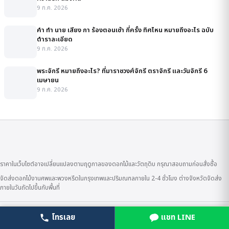
9 ก.ค. 2026
คํา ทํา นาย เสียง กา ร้องตอนเช้า กี่ครั้ง ทิศไหน หมายถึงอะไร ฉบับ
ตำราละเอียด
9 ก.ค. 2026
พระจักรี หมายถึงอะไร? ที่มาราชวงศ์จักรี ตราจักรี และวันจักรี 6
เมษายน
9 ก.ค. 2026
ราคาในเว็บไซต์อาจเปลี่ยนแปลงตามฤดูกาลของดอกไม้และวัตถุดิบ กรุณาสอบถามก่อนสั่งซื้อ
จัดส่งดอกไม้งานศพและพวงหรีดในกรุงเทพและปริมณฑลภายใน 2-4 ชั่วโมง ต่างจังหวัดจัดส่ง
ภายในวันถัดไปขึ้นกับพื้นที่
หมวดสินค้า
โทรเลย
แชท LINE
โทรเลย
LINE สั่งเลย