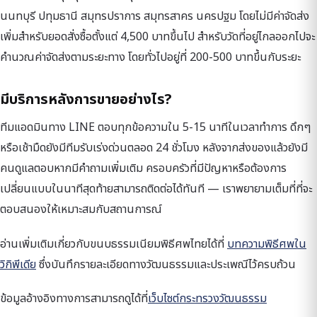
นนทบุรี ปทุมธานี สมุทรปราการ สมุทรสาคร นครปฐม โดยไม่มีค่าจัดส่ง
เพิ่มสำหรับยอดสั่งซื้อตั้งแต่ 4,500 บาทขึ้นไป สำหรับวัดที่อยู่ไกลออกไปจะ
คำนวณค่าจัดส่งตามระยะทาง โดยทั่วไปอยู่ที่ 200-500 บาทขึ้นกับระยะ
มีบริการหลังการขายอย่างไร?
ทีมแอดมินทาง LINE ตอบทุกข้อความใน 5-15 นาทีในเวลาทำการ ดึกๆ
หรือเช้ามืดยังมีทีมรับเร่งด่วนตลอด 24 ชั่วโมง หลังจากส่งของแล้วยังมี
คนดูแลตอบหากมีคำถามเพิ่มเติม ครอบครัวที่มีปัญหาหรือต้องการ
เปลี่ยนแบบในนาทีสุดท้ายสามารถติดต่อได้ทันที — เราพยายามเต็มที่ที่จะ
ตอบสนองให้เหมาะสมกับสถานการณ์
อ่านเพิ่มเติมเกี่ยวกับขนบธรรมเนียมพิธีศพไทยได้ที่
บทความพิธีศพใน
วิกิพีเดีย
ซึ่งบันทึกรายละเอียดทางวัฒนธรรมและประเพณีไว้ครบถ้วน
ข้อมูลอ้างอิงทางการสามารถดูได้ที่
เว็บไซต์กระทรวงวัฒนธรรม