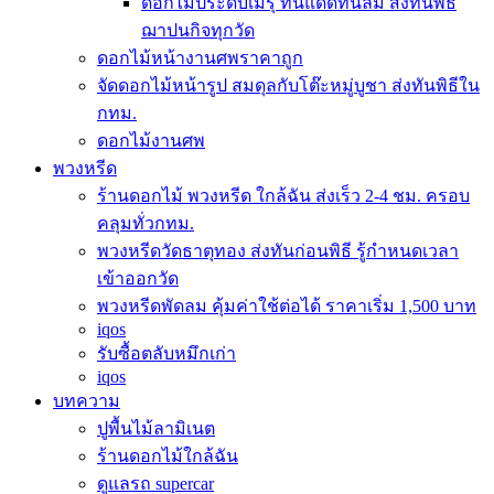
ดอกไม้ประดับเมรุ ทนแดดทนลม ส่งทันพิธี
ฌาปนกิจทุกวัด
ดอกไม้หน้างานศพราคาถูก
จัดดอกไม้หน้ารูป สมดุลกับโต๊ะหมู่บูชา ส่งทันพิธีใน
กทม.
ดอกไม้งานศพ
พวงหรีด
ร้านดอกไม้ พวงหรีด ใกล้ฉัน ส่งเร็ว 2-4 ชม. ครอบ
คลุมทั่วกทม.
พวงหรีดวัดธาตุทอง ส่งทันก่อนพิธี รู้กำหนดเวลา
เข้าออกวัด
พวงหรีดพัดลม คุ้มค่าใช้ต่อได้ ราคาเริ่ม 1,500 บาท
iqos
รับซื้อตลับหมึกเก่า
iqos
บทความ
ปูพื้นไม้ลามิเนต
ร้านดอกไม้ใกล้ฉัน
ดูแลรถ supercar