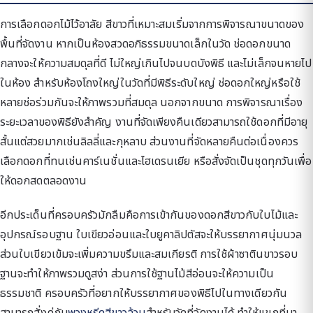
การเลือกดอกไม้ไว้อาลัย สีขาวที่เหมาะสมเริ่มจากการพิจารณาขนาดของ
พื้นที่จัดงาน หากเป็นห้องสวดอภิธรรมขนาดเล็กในวัด ช่อดอกขนาด
กลางจะให้ความสมดุลที่ดี ไม่ใหญ่เกินไปจนบดบังพิธี และไม่เล็กจนหายไป
ในห้อง สำหรับห้องโถงใหญ่ในวัดที่มีพิธีระดับใหญ่ ช่อดอกใหญ่หรือใช้
หลายช่อร่วมกันจะให้ภาพรวมที่สมดุล นอกจากขนาด การพิจารณาเรื่อง
ระยะเวลาของพิธียังสำคัญ งานที่จัดเพียงคืนเดียวสามารถใช้ดอกที่มีอายุ
สั้นแต่สวยมากเช่นลิลลี่และกุหลาบ ส่วนงานที่จัดหลายคืนต่อเนื่องควร
เลือกดอกที่ทนเช่นคาร์เนชั่นและไฮเดรนเยีย หรือสั่งจัดเป็นชุดทุกวันเพื่อ
ให้ดอกสดตลอดงาน
อีกประเด็นที่ครอบครัวมักลืมคือการเข้ากันของดอกสีขาวกับใบไม้และ
อุปกรณ์รอบฐาน ใบเขียวอ่อนและใบยูคาลิปตัสจะให้บรรยากาศนุ่มนวล
ส่วนใบเขียวเข้มจะเพิ่มความขรึมและสมเกียรติ การใช้ผ้าซาตินขาวรอบ
ฐานจะทำให้ภาพรวมดูสง่า ส่วนการใช้ฐานไม้สีอ่อนจะให้ความเป็น
ธรรมชาติ ครอบครัวที่อยากให้บรรยากาศของพิธีไปในทางเดียวกัน
สามารถสั่งคู่กับ
พวงหรีดสีขาวล้วน
สำหรับวัดที่จัดงานได้ ทำให้แขกที่มา