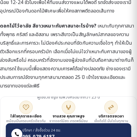
น้อย 12-24 ชั่วโมงเพื่อให้ทีมขนส่งวางแผนได้พอดี รถจัดส่งของเรามี
อุปกรณ์ป้องกันดอกไม้พิเศษเพื่อให้คงสภาพดีตลอดเส้นทาง
ดอกไม้ไว้อาลัย สีขาวเหมาะกับศาสนาอะไรบ้าง?
เหมาะกับทุกศาสนา
ทั้งพุทธ คริสต์ และอิสลาม เพราะสีขาวเป็นสัญลักษณ์สากลของความ
บริสุทธิ์และการคารวะ ไม่มีองค์ประกอบที่ขัดกับความเชื่อใดๆ ทำให้เป็น
ตัวเลือกแรกที่ครอบครัวมัก เลือกเมื่อไม่แน่ใจว่าเหมาะกับศาสนาของผู้
ล่วงลับหรือไม่ ครอบครัวที่จัดงานของผู้ล่วงลับที่นับถือศาสนาต่างกันก็
สามารถใช้แบบนี้เพื่อแสดงความเคารพได้อย่างปลอดภัย ช่างของเรามี
ประสบการณ์จัดงานทุกศาสนามาตลอด 25 ปี เข้าใจรายละเอียดและ
มารยาทของแต่ละพิธี
ดูแลโดยเจ้าของร้าน
ผู้เชี่ยวชาญงานพวงหรีดมากกว่า 25 ปี
ใส่ใจทุกรายละเอียด
งานสวย คุณภาพสูง
บริการตรงเวลา
เหมือนเป็นครอบครัวเดียวกัน
จากดอกไม้สด เกรดพรีเมียม
เชื่อถือได้ มั่นใจในทุกงาน
ปรึกษา / สั่งซื้อด่วน 24 ชม.