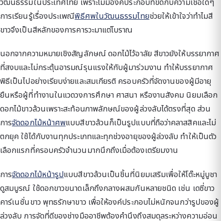
วัฒนธรรมในประเทศไทย เพราะไม่มีองค์ประกอบที่ขัดกับความเชื่อใดๆ
การเรียนรู้เรื่องประเพณี
พิธีศพในวัฒนธรรมไทย
ช่วยให้เข้าใจว่าทำไมสี
ขาวจึงเป็นสีหลักของการคารวะมาแต่โบราณ
นอกจากความหมายเชิงสัญลักษณ์ ดอกไม้ไว้อาลัย สีขาวยังให้บรรยากาศ
ที่สงบและไม่กระตุ้นอารมณ์รุนแรงให้กับผู้มาร่วมงาน ทำให้บรรยากาศ
พิธีเป็นไปอย่างเรียบง่ายและสมเกียรติ ครอบครัวที่จัดงานของผู้มีอายุ
ยืนหรือผู้ที่ทำงานในแวดวงการศึกษา ศาสนา หรืองานสังคม นิยมเลือก
ดอกไม้ขาวล้วนเพราะสะท้อนภาพลักษณ์ของผู้ล่วงลับได้ตรงที่สุด ส่วน
การ
จัดดอกไม้หน้าศพ
แบบสีขาวล้วนก็เป็นรูปแบบที่ถือว่าคลาสสิคและไม่
ตกยุค ใช้ได้กับงานทุกประเภทและทุกช่วงอายุของผู้ล่วงลับ ทำให้เป็นตัว
เลือกแรกที่ครอบครัวจำนวนมากนึกถึงเมื่อต้องเตรียมงาน
การ
จัดดอกไม้หน้ารูป
แบบสีขาวล้วนเป็นชิ้นที่นิยมเสริมเพื่อให้โต๊ะหมู่บูชา
ดูสมบูรณ์ ใช้ดอกขาวขนาดเล็กถึงกลางผสมกันหลายชนิด เช่น เดซี่ขาว
คาร์เนชั่นขาว พุทธรักษาขาว เพื่อให้องค์ประกอบไม่หนักจนกว่ารูปของผู้
ล่วงลับ การจัดที่ดีของช่างมืออาชีพต้องคำนึงถึงสมดุลระหว่างความอ่อน