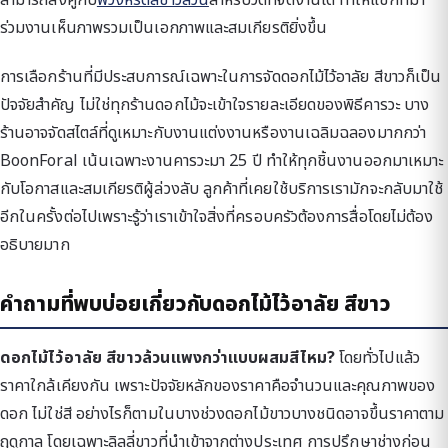
ร่วมงานเห็นภาพรวมเป็นเอกภาพและสมเกียรติยิ่งขึ้น
การเลือกร้านที่มีประสบการณ์เฉพาะในการจัดดอกไม้ไว้อาลัย สีขาวก็เป็น
ปัจจัยสำคัญ ไม่ใช่ทุกร้านดอกไม้จะเข้าใจรายละเอียดของพิธีคารวะ บาง
ร้านอาจจัดสไตล์ที่ดูเหมาะกับงานแต่งงานหรืองานเฉลิมฉลองมากกว่า
BoonForal เน้นเฉพาะงานคารวะมา 25 ปี ทำให้ทุกชิ้นงานออกมาเหมาะ
กับโอกาสและสมเกียรติผู้ล่วงลับ ลูกค้าที่เคยใช้บริการเรามักจะกลับมาใช้
อีกในครั้งต่อไปเพราะรู้ว่าเราเข้าใจสิ่งที่ครอบครัวต้องการสื่อโดยไม่ต้อง
อธิบายมาก
คำถามที่พบบ่อยเกี่ยวกับดอกไม้ไว้อาลัย สีขาว
ดอกไม้ไว้อาลัย สีขาวล้วนแพงกว่าแบบผสมสีไหม?
โดยทั่วไปแล้ว
ราคาใกล้เคียงกัน เพราะปัจจัยหลักของราคาคือจำนวนและคุณภาพของ
ดอก ไม่ใช่สี อย่างไรก็ตามในบางช่วงดอกไม้ขาวบางชนิดอาจขึ้นราคาตาม
ฤดูกาล โดยเฉพาะลิลลี่ขาวที่นำเข้าจากต่างประเทศ การปรึกษาช่างก่อน