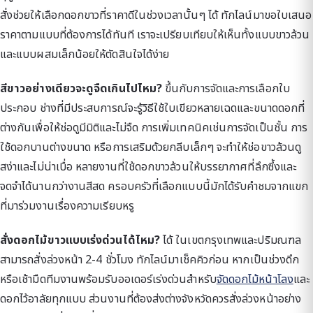
สั่งช่วยให้เลือกดอกขาวที่ราคาดีในช่วงเวลานั้นๆ ได้ ทักไลน์มาขอใบเสนอ
ราคาตามแบบที่ต้องการได้ทันที เราจะเปรียบเทียบให้เห็นทั้งแบบขาวล้วน
และแบบผสมเล็กน้อยให้ตัดสินใจได้ง่าย
สีขาวอย่างเดียวจะดูจืดเกินไปไหม?
ขึ้นกับการจัดและการเลือกใบ
ประกอบ ช่างที่มีประสบการณ์จะรู้วิธีใช้ใบเขียวหลายเฉดและขนาดดอกที่
ต่างกันเพื่อให้ช่อดูมีมิติและไม่จืด การเพิ่มเทคนิคเช่นการจัดเป็นชั้น การ
ใช้ดอกบานต่างขนาด หรือการเสริมด้วยกลีบเล็กๆ จะทำให้ช่อขาวล้วนดู
สง่าและไม่น่าเบื่อ หลายงานที่ใช้ดอกขาวล้วนให้บรรยากาศที่ลึกซึ้งและ
จดจำได้นานกว่างานสีสด ครอบครัวที่เลือกแบบนี้มักได้รับคำชมจากแขก
ที่มาร่วมงานเรื่องความเรียบหรู
สั่งดอกไม้ขาวแบบเร่งด่วนได้ไหม?
ได้ ในเขตกรุงเทพและปริมณฑล
สามารถสั่งล่วงหน้า 2-4 ชั่วโมง ทักไลน์มาเช็คคิวก่อน หากเป็นช่วงดึก
หรือเช้ามืดทีมงานพร้อมรับออเดอร์เร่งด่วนสำหรับ
จัดดอกไม้หน้าโลง
และ
ดอกไว้อาลัยทุกแบบ ส่วนงานที่ต้องส่งต่างจังหวัดควรสั่งล่วงหน้าอย่าง