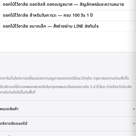
ดอกไม้ไว้อาลัย ดอกลิลลี่ ดอกเบญจมาศ — สัญลักษณ์และความหมาย
ดอกไม้ไว้อาลัย สำหรับวันคารวะ — ครบ 100 วัน 1 ปี
ดอกไม้ไว้อาลัย ขนาดเล็ก — สั่งง่ายผ่าน LINE ส่งทันใจ
ราคาในเว็บไซต์อาจเปลี่ยนแปลงตามฤดูกาลของดอกไม้และวัตถุดิบ กรุณาสอบถามก่อนสั่งซื้อ
จัดส่งดอกไม้งานศพและพวงหรีดในกรุงเทพและปริมณฑลภายใน 2-4 ชั่วโมง ต่างจังหวัดจัดส่ง
ภายในวันถัดไปขึ้นกับพื้นที่
หมวดสินค้า
บริการจัดดอกไม้