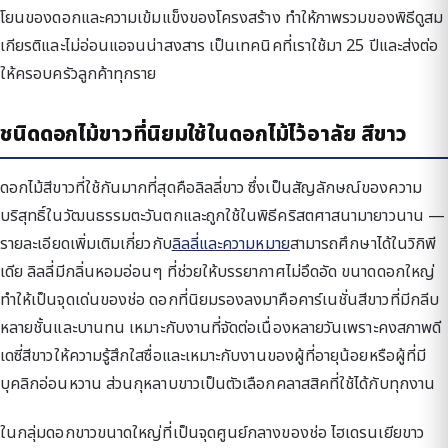
โยนของดอกและความเข้มแข็งของโครงสร้าง ทำให้ภาพรวมของพิธีดูสม
เกียรติและไม่อ่อนแอจนน่าสงสาร เป็นเทคนิคที่เราใช้มา 25 ปีและส่งต่อ
ให้ครอบครัวลูกค้าทุกราย
ชนิดดอกไม้ขาวที่นิยมใช้ในดอกไม้ไว้อาลัย สีขาว
ดอกไม้สีขาวที่ใช้กันมากที่สุดคือลิลลี่ขาว ซึ่งเป็นสัญลักษณ์ของความ
บริสุทธิ์ในวัฒนธรรมตะวันตกและถูกใช้ในพิธีคริสตศาสนามายาวนาน —
รายละเอียดเพิ่มเติมเกี่ยวกับ
ลิลลี่และความหมาย
สามารถศึกษาได้ในวิกิพี
เดีย ลิลลี่มีกลิ่นหอมอ่อนๆ ที่ช่วยให้บรรยากาศไม่อึดอัด ขนาดดอกใหญ่
ทำให้เป็นจุดเด่นของช่อ ดอกที่นิยมรองลงมาคือคาร์เนชั่นสีขาวที่มีกลีบ
หลายชั้นและบานทน เหมาะกับงานที่จัดต่อเนื่องหลายวันเพราะคงสภาพดี
เดซี่สีขาวให้ความรู้สึกใสซื่อและเหมาะกับงานของผู้ที่อายุน้อยหรือผู้ที่มี
บุคลิกอ่อนหวาน ส่วนกุหลาบขาวเป็นตัวเลือกคลาสสิคที่ใช้ได้กับทุกงาน
ในกลุ่มดอกขาวขนาดใหญ่ที่เป็นจุดศูนย์กลางของช่อ ไฮเดรนเยียขาว