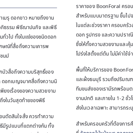
ราคาของ BoonForal ครอบคลุ
สำหรับแบบมาตรฐาน ขึ้นไปจน
าเมรุ ดอกขาว หมายถึงงาน
ในแต่ละช่วงราคา ครอบครัวส
ภิธรรม พิธีฌาปนกิจ และพิธี
ดอก รูปทรง และความปราณีต 
ทั่วไป ทั้งในแง่ของชนิดดอก
ซึ่งให้ทั้งความสวยงามและคุ
กษณ์ที่สื่อถึงความเคารพ
โปร่งใสตั้งแต่ต้น ไม่มีค่าใช้
ยชนม์
พื้นที่ให้บริการของ BoonFo
กบัวสื่อถึงความบริสุทธิ์ของ
และฝั่งธนบุรี รวมถึงปริมณ
วะ ดอกเบญจมาศสื่อถึงความนิ
ทีมขนส่งของเรามีรถพร้อมตลอ
ช่เพียงเรื่องของความสวยงาม
งานปกติ และภายใน 1-2 ชั่ว
่อถึงในวันสุดท้ายของพิธี
ส่งในเวลาเฉพาะ สามารถระบุเว
อนตัดสินใจสั่ง ควรทำความ
สำหรับครอบครัวที่ต้องการศ
มีรูปแบบที่แตกต่างกัน ทั้ง