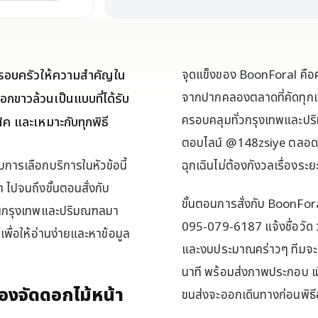
ยครอบครัวให้ความสำคัญใน
จุดแข็งของ BoonForal คื
จากปากคลองตลาดที่คัดทุกเช้
กขาวล้วนเป็นแบบที่ได้รับ
ครอบคลุมทั่วกรุงเทพและปริ
 และเหมาะกับทุกพิธี
ตอบไลน์ @148zsiye ตลอด 24
ฉุกเฉินไม่ต้องกังวลเรื่องระ
บการเลือกบริการในหัวข้อนี้
ไปจนถึงขั้นตอนสั่งกับ
ขั้นตอนการสั่งกับ BoonFor
ศพในกรุงเทพและปริมณฑลมา
095-079-6187 แจ้งชื่อวัด ว
พื่อให้อ่านง่ายและหาข้อมูล
และงบประมาณคร่าวๆ ทีมจะ
นาที พร้อมส่งภาพประกอบ เมื่อ
งจัดดอกไม้หน้า
ขนส่งจะออกเดินทางก่อนพิธีอ