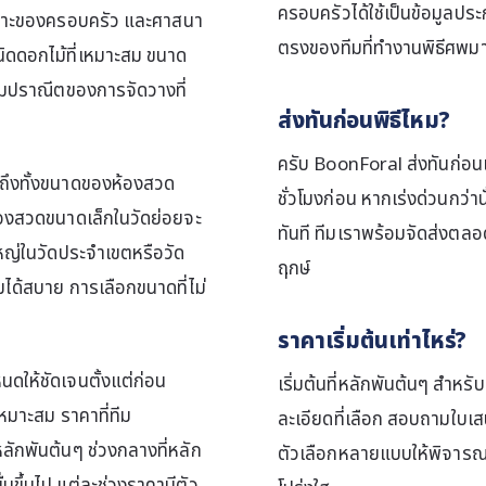
ครอบครัวได้ใช้เป็นข้อมูล
พาะของครอบครัว และศาสนา
ตรงของทีมที่ทำงานพิธีศพมา
้งชนิดดอกไม้ที่เหมาะสม ขนาด
ามปราณีตของการจัดวางที่
ส่งทันก่อนพิธีไหม?
ครับ BoonForal ส่งทันก่อนเ
ยถึงทั้งขนาดของห้องสวด
ชั่วโมงก่อน หากเร่งด่วนกว
องสวดขนาดเล็กในวัดย่อยจะ
ทันที ทีมเราพร้อมจัดส่งตลอ
หญ่ในวัดประจำเขตหรือวัด
ฤกษ์
ด้สบาย การเลือกขนาดที่ไม่
ราคาเริ่มต้นเท่าไหร่?
ดให้ชัดเจนตั้งแต่ก่อน
เริ่มต้นที่หลักพันต้นๆ สำ
เหมาะสม ราคาที่ทีม
ละเอียดที่เลือก สอบถามใบ
หลักพันต้นๆ ช่วงกลางที่หลัก
ตัวเลือกหลายแบบให้พิจาร