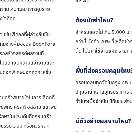
่นขึ้นไป แต่ละช่วงราคามีตัว
โปร่งใส
ความเหมาะสม การคุยราย
งใจที่สุด
ต้องมัดจำไหม?
สำหรับยอดไม่เกิน 5,000 บา
่น สีดอกที่ผู้ล่วงลับชื่น
กว่านี้ มัดจำ 20% ที่เหลือชำ
 ทีมช่างฝีมือของ BoonForal
ต้น ไม่มีค่าใช้จ่ายแฝง รายก
ถสร้างสรรค์ผลงานที่
ดยไม่ลดทอนความสง่างามและ
พื้นที่ส่งครอบคลุมไหน
่มดอกพิเศษนอกฤดูกาลซึ่ง
ครอบคลุมทุกวัดในกรุงเทพมห
ปทุมธานี และสมุทรปราการ ส่
บครัวสบายใจในการเลือกที่
ชั่วโมงเมื่อจำเป็น มีทีมขนส่ง
พุทธ คริสต์ อิสลาม และพิธี
รึกษาในประเด็นที่ครอบครัว
มีตัวอย่างผลงานไหม?
กับธรรมเนียม หรือควรหลีก