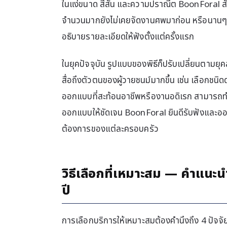
ในแง่ขนาด สีสัน และความปราณีต BoonForal สั
จำนวนมากยังไม่เคยจัดงานศพมาก่อน หรือนานๆ จ
อธิบายรายละเอียดให้ฟังตั้งแต่ครั้งแรก
ในยุคปัจจุบัน รูปแบบของพิธีก็ปรับเปลี่ยนตามยุค
สื่อถึงตัวตนของผู้วายชนม์มากขึ้น เช่น เลือกชนิดด
ออกแบบที่สะท้อนอาชีพหรืองานอดิเรก สามารถทำไ
ออกแบบให้ชัดเจน BoonForal ยินดีรับฟังแล
ต้องการของแต่ละครอบครัว
วิธีเลือกที่เหมาะสม — คำแนะน
ปี
การเลือกบริการให้เหมาะสมต้องคำนึงถึง 4 ปัจจัย