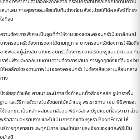
แต่ละช่วงราคามีตัวเลือกหลากหลาย ครอบครัวสามารถเลือกได้ตามความ
เหมาะสม การคุยรายละเอียดกับทีมช่างก่อนสั่งจะช่วยให้ได้ผลลัพธ์ที่ตรง
ใจที่สุด
ความต้องการพิเศษเป็นจุดที่ทำให้งานของแต่ละครอบครัวมีเอกลักษณ์
บางครอบครัวต้องการดอกไม้ตามฤดูกาล บางครอบครัวต้องการให้สื่อถึง
อาชีพของผู้ล่วงลับ บางครอบครัวต้องการความเรียบหรูแบบมินิมอล ทีม
เรารับฟังและออกแบบตามความต้องการเสมอ การพูดคุยตั้งแต่ต้นจะช่วย
ให้ผลลัพธ์ตรงตามภาพในใจของครอบครัว ไม่ต้องเสียเวลาเปลี่ยนกลาง
ทาง
ปัจจัยสุดท้ายคือ ศาสนาและนิกาย ซึ่งกำหนดทั้งสีดอกหลัก รูปทรงพื้น
ฐาน และวิธีการจัดวางในจัดดอกไม้หน้าเมรุ พระราชทาน เช่น พิธีพุทธจะ
ใช้ดอกขาวเป็นหลักผสมดอกสีอ่อน พิธีคริสต์จะมีรูปแบบที่อิสระกว่า ส่วน
พิธีอิสลามจะเรียบง่ายและไม่เน้นการตกแต่งหรูหรา BoonForal ให้
บริการทุกศาสนาและทุกนิกาย และเข้าใจรายละเอียดของแต่ละพิธีเป็น
อย่างดี