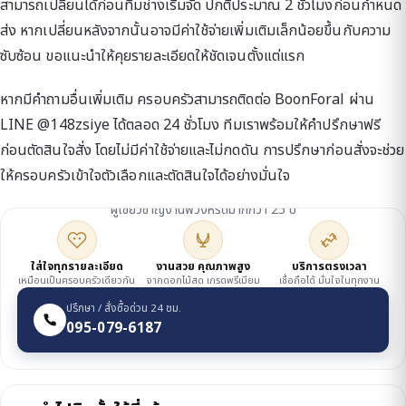
สามารถเปลี่ยนได้ก่อนทีมช่างเริ่มจัด ปกติประมาณ 2 ชั่วโมงก่อนกำหนด
ส่ง หากเปลี่ยนหลังจากนั้นอาจมีค่าใช้จ่ายเพิ่มเติมเล็กน้อยขึ้นกับความ
ซับซ้อน ขอแนะนำให้คุยรายละเอียดให้ชัดเจนตั้งแต่แรก
หากมีคำถามอื่นเพิ่มเติม ครอบครัวสามารถติดต่อ BoonForal ผ่าน
LINE @148zsiye ได้ตลอด 24 ชั่วโมง ทีมเราพร้อมให้คำปรึกษาฟรี
ก่อนตัดสินใจสั่ง โดยไม่มีค่าใช้จ่ายและไม่กดดัน การปรึกษาก่อนสั่งจะช่วย
ให้ครอบครัวเข้าใจตัวเลือกและตัดสินใจได้อย่างมั่นใจ
ดูแลโดยเจ้าของร้าน
ผู้เชี่ยวชาญงานพวงหรีดมากกว่า 25 ปี
ใส่ใจทุกรายละเอียด
งานสวย คุณภาพสูง
บริการตรงเวลา
เหมือนเป็นครอบครัวเดียวกัน
จากดอกไม้สด เกรดพรีเมียม
เชื่อถือได้ มั่นใจในทุกงาน
ปรึกษา / สั่งซื้อด่วน 24 ชม.
095-079-6187