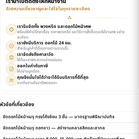
เรานำไปติดตั้งให้ที่หน้างาน
ด้วยความเชี่ยวชาญและใส่ใจในทุกรายละเอียด
เรารับจัดทั้ง พวงหรีด และดอกไม้หน้าศพ
พร้อมให้คำปรึกษาเรื่อง ราคาพวงหรีด และวิธีการสั่งซื้อดอกไม้งานศพ อย่าง
ละเอียด.
เรายังมีบริการ ดอกไม้ 24 ชม.
24
สำหรับลูกค้าที่ต้องการความรวดเร็ว.
เราจัดส่งถึงศาลาวัด
ให้ทันเวลาพระสวดอย่างแน่นอน.
ออกใบกำกับภาษี
ให้อย่างถูกต้อง.
คุณจึงมั่นใจได้ว่าจะได้รับบริการที่ดีที่สุด
จากทีมงานมืออาชีพของเรา.
หัวข้อที่เกี่ยวข้อง
จัดดอกไม้หน้าเมรุ ทรงโค้งซ้อน 3 ชั้น — มาตรฐานพิธีฌาปนกิจ
จัดดอกไม้หน้าเมรุ ดอกขาว — สง่างามคลาสสิคและสากล