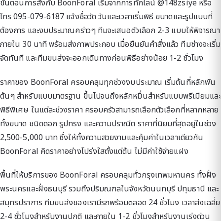
ขั้นตอนการสั่งกับ BoonForal เริ่มจากการทักไลน์ @148zsiye หรือ
โทร 095-079-6187 แจ้งชื่อวัด วันและเวลาเริ่มพิธี ขนาดและรูปแบบที่
ต้องการ และงบประมาณคร่าวๆ ทีมจะเสนอตัวเลือก 2-3 แบบให้พิจารณา
ภายใน 30 นาที พร้อมส่งภาพประกอบ เมื่อยืนยันคำสั่งแล้ว ทีมช่างจะเริ่ม
จัดทันที และทีมขนส่งจะออกเดินทางก่อนพิธีอย่างน้อย 1-2 ชั่วโมง
ราคาของ BoonForal ครอบคลุมทุกช่วงงบประมาณ เริ่มต้นที่หลักพัน
ต้นๆ สำหรับแบบมาตรฐาน ขึ้นไปจนถึงหลักหมื่นสำหรับแบบพรีเมียมและ
พิธีพิเศษ ในแต่ละช่วงราคา ครอบครัวสามารถเลือกตัวเลือกที่หลากหลาย
ทั้งขนาด ชนิดดอก รูปทรง และความปราณีต ราคาที่นิยมที่สุดอยู่ในช่วง
2,500-5,000 บาท ซึ่งให้ทั้งความสวยงามและคุ้มค่าในเวลาเดียวกัน
BoonForal คิดราคาอย่างโปร่งใสตั้งแต่ต้น ไม่มีค่าใช้จ่ายแฝง
พื้นที่ให้บริการของ BoonForal ครอบคลุมทั่วกรุงเทพมหานคร ทั้งฝั่ง
พระนครและฝั่งธนบุรี รวมถึงปริมณฑลในจังหวัดนนทบุรี ปทุมธานี และ
สมุทรปราการ ทีมขนส่งของเรามีรถพร้อมตลอด 24 ชั่วโมง เวลาส่งเฉลี่ย
2-4 ชั่วโมงสำหรับงานปกติ และภายใน 1-2 ชั่วโมงสำหรับงานเร่งด่วน