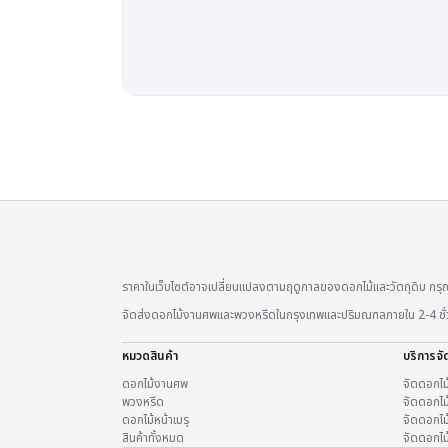
ราคาในเว็บไซต์อาจเปลี่ยนแปลงตามฤดูกาลของดอกไม้และวัตถุดิบ กรุณ
จัดส่งดอกไม้งานศพและพวงหรีดในกรุงเทพและปริมณฑลภายใน 2-4 ชั่วโมง
หมวดสินค้า
บริการจั
ดอกไม้งานศพ
จัดดอกไม
พวงหรีด
จัดดอกไม้
ดอกไม้หน้าเมรุ
จัดดอกไม้
สินค้าทั้งหมด
จัดดอกไม