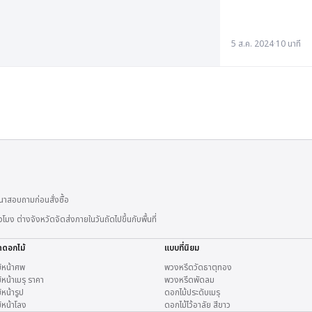
5 ส.ค. 2024
·
10 นาที
าสอบถามก่อนสั่งซื้อ
 ต่างจังหวัดจัดส่งภายในวันถัดไปขึ้นกับพื้นที่
ดดอกไม้
แบบที่นิยม
้หน้าศพ
พวงหรีดวัดธาตุทอง
หน้าเมรุ ราคา
พวงหรีดพัดลม
หน้ารูป
ดอกไม้ประดับเมรุ
้หน้าโลง
ดอกไม้ไว้อาลัย สีขาว