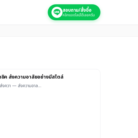
สอบถาม/สั่งซื้อ
คลิกแอดไลน์ได้เลยครับ
ชิค ส่งความอาลัยอย่างมีสไตล์
 ส่งควา — ส่งความอาล…