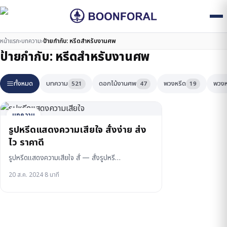
หน้าแรก
›
บทความ
›
ป้ายกำกับ:
หรีดสำหรับงานศพ
ป้ายกำกับ:
หรีดสำหรับงานศพ
ทั้งหมด
บทความ
ดอกไม้งานศพ
พวงหรีด
พวงห
521
47
19
บทความ
รูปหรีดแสดงความเสียใจ สั่งง่าย ส่ง
ไว ราคาดี
รูปหรีดแสดงความเสียใจ สั่ — สั่งรูปหรี…
20 ส.ค. 2024
·
8 นาที