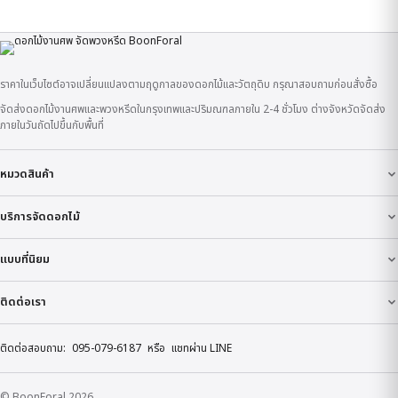
ราคาในเว็บไซต์อาจเปลี่ยนแปลงตามฤดูกาลของดอกไม้และวัตถุดิบ กรุณาสอบถามก่อนสั่งซื้อ
จัดส่งดอกไม้งานศพและพวงหรีดในกรุงเทพและปริมณฑลภายใน 2-4 ชั่วโมง ต่างจังหวัดจัดส่ง
ภายในวันถัดไปขึ้นกับพื้นที่
หมวดสินค้า
บริการจัดดอกไม้
แบบที่นิยม
ติดต่อเรา
ติดต่อสอบถาม:
095-079-6187
หรือ
แชทผ่าน LINE
© BoonForal 2026