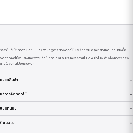
ราคาในเว็บไซต์อาจเปลี่ยนแปลงตามฤดูกาลของดอกไม้และวัตถุดิบ กรุณาสอบถามก่อนสั่งซื้อ
จัดส่งดอกไม้งานศพและพวงหรีดในกรุงเทพและปริมณฑลภายใน 2-4 ชั่วโมง ต่างจังหวัดจัดส่ง
ภายในวันถัดไปขึ้นกับพื้นที่
หมวดสินค้า
บริการจัดดอกไม้
แบบที่นิยม
ติดต่อเรา