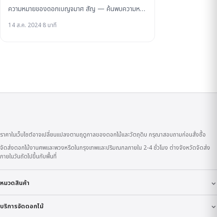
ความหมายของดอกเบญจมาศ สัญ — ค้นพบความห…
14 ส.ค. 2024
·
8 นาที
ราคาในเว็บไซต์อาจเปลี่ยนแปลงตามฤดูกาลของดอกไม้และวัตถุดิบ กรุณาสอบถามก่อนสั่งซื้อ
จัดส่งดอกไม้งานศพและพวงหรีดในกรุงเทพและปริมณฑลภายใน 2-4 ชั่วโมง ต่างจังหวัดจัดส่ง
ภายในวันถัดไปขึ้นกับพื้นที่
หมวดสินค้า
บริการจัดดอกไม้