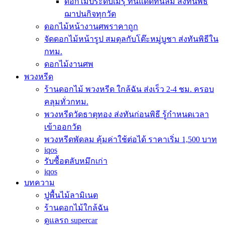
ดอกไม้ประดับเมรุ ทนแดดทนลม ส่งทันพิธี
ฌาปนกิจทุกวัด
ดอกไม้หน้างานศพราคาถูก
จัดดอกไม้หน้ารูป สมดุลกับโต๊ะหมู่บูชา ส่งทันพิธีใน
กทม.
ดอกไม้งานศพ
พวงหรีด
ร้านดอกไม้ พวงหรีด ใกล้ฉัน ส่งเร็ว 2-4 ชม. ครอบ
คลุมทั่วกทม.
พวงหรีดวัดธาตุทอง ส่งทันก่อนพิธี รู้กำหนดเวลา
เข้าออกวัด
พวงหรีดพัดลม คุ้มค่าใช้ต่อได้ ราคาเริ่ม 1,500 บาท
iqos
รับซื้อตลับหมึกเก่า
iqos
บทความ
ปูพื้นไม้ลามิเนต
ร้านดอกไม้ใกล้ฉัน
ดูแลรถ supercar