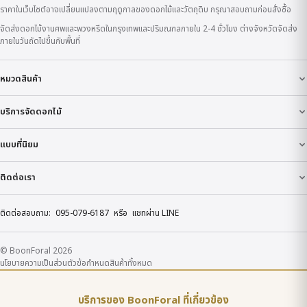
ราคาในเว็บไซต์อาจเปลี่ยนแปลงตามฤดูกาลของดอกไม้และวัตถุดิบ กรุณาสอบถามก่อนสั่งซื้อ
จัดส่งดอกไม้งานศพและพวงหรีดในกรุงเทพและปริมณฑลภายใน 2-4 ชั่วโมง ต่างจังหวัดจัดส่ง
ภายในวันถัดไปขึ้นกับพื้นที่
หมวดสินค้า
บริการจัดดอกไม้
แบบที่นิยม
ติดต่อเรา
ติดต่อสอบถาม:
095-079-6187
หรือ
แชทผ่าน LINE
© BoonForal 2026
นโยบายความเป็นส่วนตัว
ข้อกำหนด
สินค้าทั้งหมด
บริการของ BoonForal ที่เกี่ยวข้อง