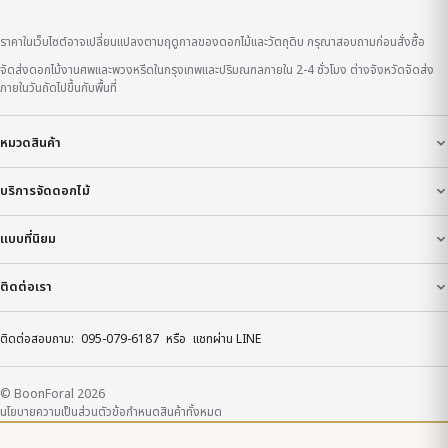
ราคาในเว็บไซต์อาจเปลี่ยนแปลงตามฤดูกาลของดอกไม้และวัตถุดิบ กรุณาสอบถามก่อนสั่งซื้อ
จัดส่งดอกไม้งานศพและพวงหรีดในกรุงเทพและปริมณฑลภายใน 2-4 ชั่วโมง ต่างจังหวัดจัดส่ง
ภายในวันถัดไปขึ้นกับพื้นที่
หมวดสินค้า
บริการจัดดอกไม้
แบบที่นิยม
ติดต่อเรา
ติดต่อสอบถาม:
095-079-6187
หรือ
แชทผ่าน LINE
© BoonForal 2026
นโยบายความเป็นส่วนตัว
ข้อกำหนด
สินค้าทั้งหมด