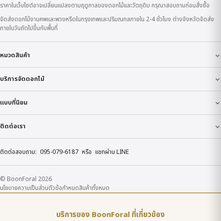
ราคาในเว็บไซต์อาจเปลี่ยนแปลงตามฤดูกาลของดอกไม้และวัตถุดิบ กรุณาสอบถามก่อนสั่งซื้อ
จัดส่งดอกไม้งานศพและพวงหรีดในกรุงเทพและปริมณฑลภายใน 2-4 ชั่วโมง ต่างจังหวัดจัดส่ง
ภายในวันถัดไปขึ้นกับพื้นที่
หมวดสินค้า
บริการจัดดอกไม้
แบบที่นิยม
ติดต่อเรา
ติดต่อสอบถาม:
095-079-6187
หรือ
แชทผ่าน LINE
© BoonForal 2026
นโยบายความเป็นส่วนตัว
ข้อกำหนด
สินค้าทั้งหมด
บริการของ BoonForal ที่เกี่ยวข้อง