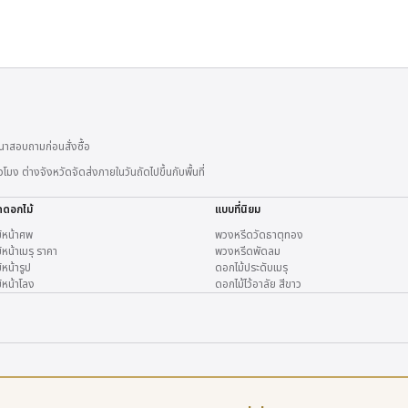
าสอบถามก่อนสั่งซื้อ
 ต่างจังหวัดจัดส่งภายในวันถัดไปขึ้นกับพื้นที่
ดดอกไม้
แบบที่นิยม
้หน้าศพ
พวงหรีดวัดธาตุทอง
หน้าเมรุ ราคา
พวงหรีดพัดลม
หน้ารูป
ดอกไม้ประดับเมรุ
้หน้าโลง
ดอกไม้ไว้อาลัย สีขาว