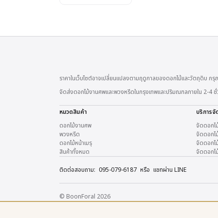
ราคาในเว็บไซต์อาจเปลี่ยนแปลงตามฤดูกาลของดอกไม้และวัตถุดิบ กรุณ
จัดส่งดอกไม้งานศพและพวงหรีดในกรุงเทพและปริมณฑลภายใน 2-4 ชั่วโมง
หมวดสินค้า
บริการจั
ดอกไม้งานศพ
จัดดอกไม
พวงหรีด
จัดดอกไม้
ดอกไม้หน้าเมรุ
จัดดอกไม้
สินค้าทั้งหมด
จัดดอกไม
ติดต่อสอบถาม:
095-079-6187
หรือ
แชทผ่าน LINE
© BoonForal 2026