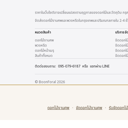
ราคาในเว็บไซต์อาจเปลี่ยนแปลงตามฤดูกาลของดอกไม้และวัตถุดิบ กรุณ
จัดส่งดอกไม้งานศพและพวงหรีดในกรุงเทพและปริมณฑลภายใน 2-4 ชั่วโมง
หมวดสินค้า
บริการจั
ดอกไม้งานศพ
จัดดอกไม
พวงหรีด
จัดดอกไม้
ดอกไม้หน้าเมรุ
จัดดอกไม้
สินค้าทั้งหมด
จัดดอกไม
ติดต่อสอบถาม:
095-079-6187
หรือ
แชทผ่าน LINE
© BoonForal 2026
ดอกไม้งานศพ
·
จัดดอกไม้งานศพ
·
รับจัดดอกไม