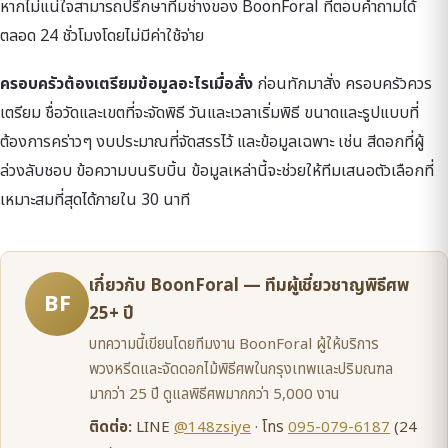
หากไม่แน่ใจสามารถปรึกษาทีมช่างของ BoonForal ที่ตอบคำถามได้
ตลอด 24 ชั่วโมงโดยไม่มีค่าใช้จ่าย
ครอบครัวต้องเตรียมข้อมูลอะไรเมื่อสั่ง
ก่อนทักมาสั่ง ครอบครัวควร
เตรียม ชื่อวัดและเขตที่จะจัดพิธี วันและเวลาเริ่มพิธี ขนาดและรูปแบบที่
ต้องการคร่าวๆ งบประมาณที่จัดสรรไว้ และข้อมูลเฉพาะ เช่น สีดอกที่ผู้
ล่วงลับชอบ ข้อความบนริบบิ้น ข้อมูลเหล่านี้จะช่วยให้ทีมเสนอตัวเลือกที่
เหมาะสมที่สุดได้ภายใน 30 นาที
เกี่ยวกับ BoonForal — ทีมผู้เชี่ยวชาญพิธีศพ
BF
25+ ปี
บทความนี้เขียนโดยทีมงาน BoonForal ผู้ให้บริการ
พวงหรีดและจัดดอกไม้พิธีศพในกรุงเทพและปริมณฑล
มากว่า 25 ปี ดูแลพิธีศพมากกว่า 5,000 งาน
ติดต่อ:
LINE
@148zsiye
· โทร
095-079-6187
(24