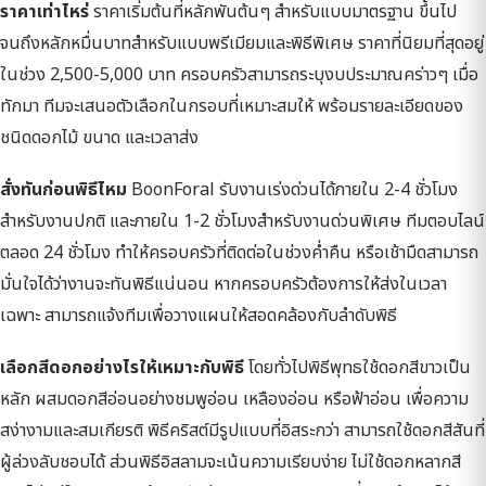
ราคาเท่าไหร่
ราคาเริ่มต้นที่หลักพันต้นๆ สำหรับแบบมาตรฐาน ขึ้นไป
จนถึงหลักหมื่นบาทสำหรับแบบพรีเมียมและพิธีพิเศษ ราคาที่นิยมที่สุดอยู่
ในช่วง 2,500-5,000 บาท ครอบครัวสามารถระบุงบประมาณคร่าวๆ เมื่อ
ทักมา ทีมจะเสนอตัวเลือกในกรอบที่เหมาะสมให้ พร้อมรายละเอียดของ
ชนิดดอกไม้ ขนาด และเวลาส่ง
สั่งทันก่อนพิธีไหม
BoonForal รับงานเร่งด่วนได้ภายใน 2-4 ชั่วโมง
สำหรับงานปกติ และภายใน 1-2 ชั่วโมงสำหรับงานด่วนพิเศษ ทีมตอบไลน์
ตลอด 24 ชั่วโมง ทำให้ครอบครัวที่ติดต่อในช่วงค่ำคืน หรือเช้ามืดสามารถ
มั่นใจได้ว่างานจะทันพิธีแน่นอน หากครอบครัวต้องการให้ส่งในเวลา
เฉพาะ สามารถแจ้งทีมเพื่อวางแผนให้สอดคล้องกับลำดับพิธี
เลือกสีดอกอย่างไรให้เหมาะกับพิธี
โดยทั่วไปพิธีพุทธใช้ดอกสีขาวเป็น
หลัก ผสมดอกสีอ่อนอย่างชมพูอ่อน เหลืองอ่อน หรือฟ้าอ่อน เพื่อความ
สง่างามและสมเกียรติ พิธีคริสต์มีรูปแบบที่อิสระกว่า สามารถใช้ดอกสีสันที่
ผู้ล่วงลับชอบได้ ส่วนพิธีอิสลามจะเน้นความเรียบง่าย ไม่ใช้ดอกหลากสี