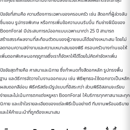
การคุยรายละเอียดกับทีมช่างก่อนสั่งจะช่วยให้ได้ผลลัพธ์ที่ตรงใจที่สุด
ปัจจัยที่สามคือ ความต้องการเฉพาะของครอบครัว เช่น สีดอกที่ผู้ล่วงลับ
ชื่นชอบ รูปทรงพิเศษ หรือการเพิ่มข้อความบนริบบิ้น ทีมช่างฝีมือของ
BoonForal มีประสบการณ์ออกแบบเฉพาะมากว่า 25 ปี สามารถ
สร้างสรรค์ผลงานที่สะท้อนตัวตนของผู้วายชนม์ได้อย่างเหมาะสม โดยไม่
ลดทอนความสง่างามและความเหมาะสมของพิธี ครอบครัวบางท่านขอให้
เพิ่มดอกพิเศษนอกฤดูกาลซึ่งเราก็จัดหาให้ได้โดยไม่คิดค่าจัดหาเพิ่ม
ปัจจัยสุดท้ายคือ ศาสนาและนิกาย ซึ่งกำหนดทั้งสีดอกหลัก รูปทรงพื้น
ฐาน และวิธีการจัดวางในงานออกแบบ เช่น พิธีพุทธจะใช้ดอกขาวเป็นหลัก
ผสมดอกสีอ่อน พิธีคริสต์จะมีรูปแบบที่อิสระกว่า ส่วนพิธีอิสลามจะเรียบ
ง่ายและไม่เน้นการตกแต่งหรูหรา BoonForal ให้บริการทุกศาสนาและทุก
นิกาย และเข้าใจรายละเอียดของแต่ละพิธีเป็นอย่างดี ทีมงานพร้อมอธิบาย
และให้คำแนะนำที่ถูกต้องเหมาะสม