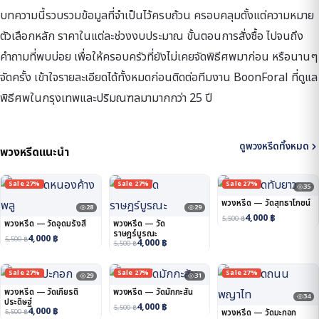
บทความนี้รวบรวมข้อมูลที่จำเป็นไว้ครบถ้วน ครอบคลุมตั้งแต่ความหมาย
ตัวเลือกหลัก ราคาในแต่ละช่วงงบประมาณ ขั้นตอนการสั่งซื้อ ไปจนถึง
คำถามที่พบบ่อย เพื่อให้ครอบครัวที่ยังไม่เคยจัดพิธีศพมาก่อน หรือนานๆ
จัดครั้ง เข้าใจรายละเอียดได้ทั้งหมดก่อนติดต่อทีมงาน BoonForal ที่ดูแล
พิธีศพในกรุงเทพและปริมณฑลมามากกว่า 25 ปี
ดูพวงหรีดทั้งหมด
พวงหรีดแนะนำ
Sale 27%
Sale 27%
Sale 27%
35
พวงหรีด — วัดสุทธาโภชน์
28
29
4,000
฿
5,500
฿
พวงหรีด — วัดอุดมรังสี
พวงหรีด — วัด
ราษฎร์บูรณะ
4,000
฿
5,500
฿
4,000
฿
5,500
฿
Sale 27%
Sale 27%
Sale 27%
29
31
พวงหรีด — วัดเกียรติ
พวงหรีด — วัดมักกะสัน
34
ประดิษฐ์
4,000
฿
5,500
฿
4,000
฿
5,500
฿
พวงหรีด — วัดมะกอก