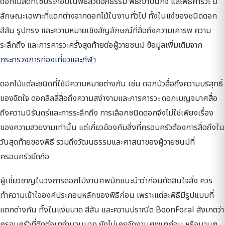
ดอกไม้สดที่ใช้ประกอบในพิธีสวดอภิธรรม พิธีฌาปนกิจ และพิธีคารวะ มี
ลักษณะเฉพาะที่แตกต่างจากดอกไม้ในงานทั่วไป ทั้งในแง่ของชนิดดอก
สีสัน รูปทรง และความหมายเชิงสัญลักษณ์ที่สื่อถึงความเคารพ ความ
ระลึกถึง และการคารวะครั้งสุดท้ายต่อผู้วายชนม์ ข้อมูลเพิ่มเติมจาก
กระทรวงการท่องเที่ยวและกีฬา
ดอกไม้แต่ละชนิดที่ใช้มีความหมายต่างกัน เช่น ดอกบัวสื่อถึงความบริสุทธิ์
ของจิตใจ ดอกลิลลี่สื่อถึงความสง่างามและการคารวะ ดอกเบญจมาศสื่อ
ถึงความนิรันดร์และการระลึกถึง การเลือกชนิดดอกจึงไม่ใช่เพียงเรื่อง
ของความสวยงามเท่านั้น แต่เกี่ยวข้องกับสิ่งที่ครอบครัวต้องการสื่อถึงใน
วันสุดท้ายของพิธี รวมถึงวัฒนธรรมและศาสนาของผู้วายชนม์ที่
ครอบครัวยึดถือ
ผู้เชี่ยวชาญในวงการดอกไม้งานศพมักแนะนำว่าก่อนตัดสินใจสั่ง ควร
ทำความเข้าใจองค์ประกอบหลักของพิธีก่อน เพราะแต่ละพิธีมีรูปแบบที่
แตกต่างกัน ทั้งในแง่ขนาด สีสัน และความปราณีต BoonForal สังเกตว่า
ครอบครัวที่ติดต่อมาจำนวนมาก ยังไม่เคยจัดงานศพมาก่อน หรือนานๆ