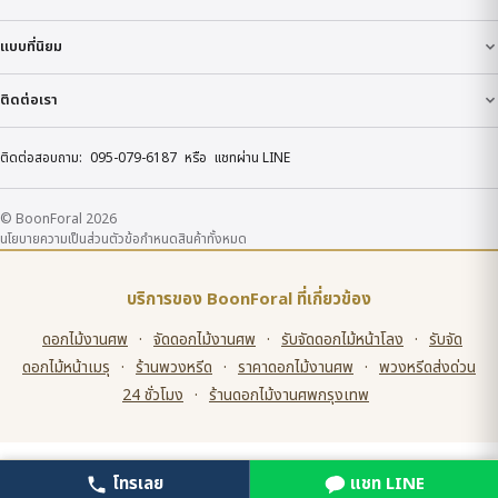
แบบที่นิยม
ติดต่อเรา
ติดต่อสอบถาม:
095-079-6187
หรือ
แชทผ่าน LINE
© BoonForal 2026
นโยบายความเป็นส่วนตัว
ข้อกำหนด
สินค้าทั้งหมด
บริการของ BoonForal ที่เกี่ยวข้อง
ดอกไม้งานศพ
·
จัดดอกไม้งานศพ
·
รับจัดดอกไม้หน้าโลง
·
รับจัด
ดอกไม้หน้าเมรุ
·
ร้านพวงหรีด
·
ราคาดอกไม้งานศพ
·
พวงหรีดส่งด่วน
24 ชั่วโมง
·
ร้านดอกไม้งานศพกรุงเทพ
โทรเลย
แชท LINE
โทรเลย
LINE สั่งเลย