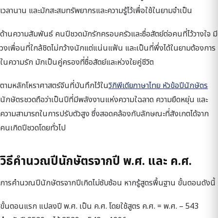
เวลานาน และมักสะสมทรัพยากรและความรู้ไว้เพื่อใช้ในยามจำเป็น
ด้านความสัมพันธ์ คนปีชวดมักรักครอบครัวและซื่อสัตย์ต่อคนที่ไว้วางใจ มี
วงเพื่อนที่ใกล้ชิดไม่กว้างนักแต่แน่นแฟ้น และเป็นที่พึ่งได้ในยามต้องการ
ในความรัก มักเป็นคู่ครองที่ซื่อสัตย์และห่วงใยคู่ชีวิต
ตามหลักโหราศาสตร์จีนที่บันทึกไว้ใน
วิกิพีเดียภาษาไทย หัวข้อปีนักษัตร
นักษัตรชวดถือว่าเป็นปีที่มีพลังงานแห่งความใฉลาด ความยืดหยุ่น และ
ความสามารถในการปรับตัวสูง ซึ่งสอดคล้องกับลักษณะที่สังเกตได้จาก
คนเกิดปีชวดโดยทั่วไป
วิธีคำนวณปีนักษัตรจากปี พ.ศ. และ ค.ศ.
การคำนวณปีนักษัตรจากปีเกิดไม่ซับซ้อน หากรู้สูตรพื้นฐาน ขั้นตอนดังนี้
ขั้นตอนแรก แปลงปี พ.ศ. เป็น ค.ศ. โดยใช้สูตร ค.ศ. = พ.ศ. – 543