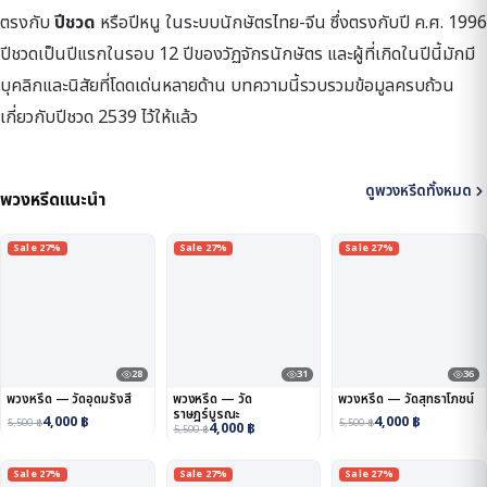
ตรงกับ
ปีชวด
หรือปีหนู ในระบบนักษัตรไทย-จีน ซึ่งตรงกับปี ค.ศ. 1996
ปีชวดเป็นปีแรกในรอบ 12 ปีของวัฏจักรนักษัตร และผู้ที่เกิดในปีนี้มักมี
บุคลิกและนิสัยที่โดดเด่นหลายด้าน บทความนี้รวบรวมข้อมูลครบถ้วน
เกี่ยวกับปีชวด 2539 ไว้ให้แล้ว
ดูพวงหรีดทั้งหมด
พวงหรีดแนะนำ
Sale 27%
Sale 27%
Sale 27%
28
31
36
พวงหรีด — วัดอุดมรังสี
พวงหรีด — วัด
พวงหรีด — วัดสุทธาโภชน์
ราษฎร์บูรณะ
4,000
฿
4,000
฿
5,500
฿
5,500
฿
4,000
฿
5,500
฿
Sale 27%
Sale 27%
Sale 27%