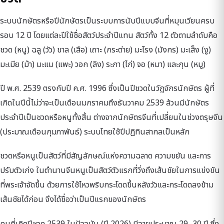
ระบบนักษัตรหรือปีนักษัตรเป็นระบบการนับปีแบบจีนที่หมุนเวียนครบ
รอบ 12 ปี โดยแต่ละปีใช้ชื่อสัตว์ประจำปีแทน สัตว์ทั้ง 12 ตัวตามลำดับคือ
ชวด (หนู) ฉลู (วัว) ขาล (เสือ) เถาะ (กระต่าย) มะโรง (มังกร) มะเส็ง (งู)
มะเมีย (ม้า) มะแม (แพะ) วอก (ลิง) ระกา (ไก่) จอ (หมา) และกุน (หมู)
ปี พ.ศ. 2539 ตรงกับปี ค.ศ. 1996 ซึ่งเป็นปีชวดในวัฏจักรนักษัตร ผู้ที่
เกิดในปีนี้ไม่ว่าจะเป็นเดือนมกราคมถึงธันวาคม 2539 ล้วนมีนักษัตร
ประจำปีเป็นชวดหรือหนูทั้งสิ้น ต่างจากนักษัตรจีนที่เปลี่ยนในช่วงตรุษจีน
(ประมาณเดือนกุมภาพันธ์) ระบบไทยใช้ปีปฏิทินสากลเป็นหลัก
ชวดหรือหนูเป็นสัตว์ที่มีสัญลักษณ์แห่งความฉลาด ความขยัน และการ
ปรับตัวเก่ง ในตำนานจีนหนูเป็นสัตว์ตัวแรกที่วิ่งถึงเส้นชัยในการแข่งขัน
ที่พระเจ้าจัดขึ้น ด้วยการใช้ไหวพริบกระโดดขึ้นหลังวัวและกระโดดลงข้าม
เส้นชัยได้ก่อน จึงได้ชื่อว่าเป็นปีแรกของนักษัตร
คนที่เกิดปีชวด 2539 ในปัจจุบัน (ปี 2026) มีอายุประมาณ 29–30 ปี ซึ่ง