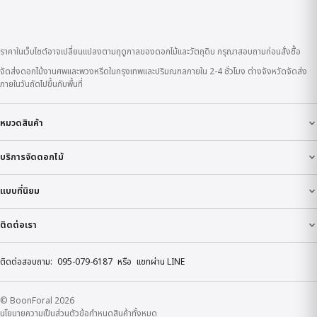
ราคาในเว็บไซต์อาจเปลี่ยนแปลงตามฤดูกาลของดอกไม้และวัตถุดิบ กรุณาสอบถามก่อนสั่งซื้อ
จัดส่งดอกไม้งานศพและพวงหรีดในกรุงเทพและปริมณฑลภายใน 2-4 ชั่วโมง ต่างจังหวัดจัดส่ง
ภายในวันถัดไปขึ้นกับพื้นที่
หมวดสินค้า
บริการจัดดอกไม้
แบบที่นิยม
ติดต่อเรา
ติดต่อสอบถาม:
095-079-6187
หรือ
แชทผ่าน LINE
© BoonForal 2026
นโยบายความเป็นส่วนตัว
ข้อกำหนด
สินค้าทั้งหมด