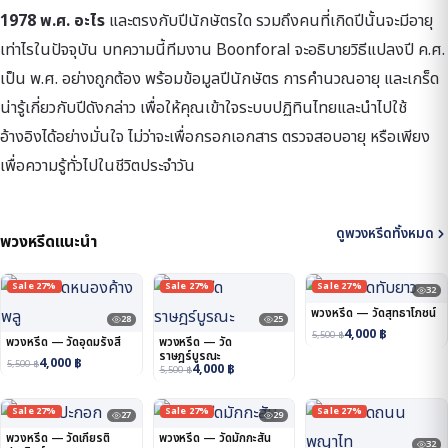
1978 พ.ศ. อะไร
และตรงกับปีนักษัตรใด รวมถึงคนที่เกิดปีนั้นจะมีอายุ
เท่าไรในปัจจุบัน บทความนี้ทีมงาน Boonforal จะอธิบายวิธีแปลงปี ค.ศ.
เป็น พ.ศ. อย่างถูกต้อง พร้อมข้อมูลปีนักษัตร การคำนวณอายุ และเกร็ด
น่ารู้เกี่ยวกับปีดังกล่าว เพื่อให้คุณเข้าใจระบบปฏิทินไทยและนำไปใช้
อ้างอิงได้อย่างมั่นใจ ไม่ว่าจะเพื่อกรอกเอกสาร ตรวจสอบอายุ หรือเพียง
เพื่อความรู้ทั่วไปในชีวิตประจำวัน
ดูพวงหรีดทั้งหมด
พวงหรีดแนะนำ
Sale 27%
Sale 27%
Sale 27%
32
พวงหรีด — วัดสุทธาโภชน์
28
25
4,000
฿
5,500
฿
พวงหรีด — วัดอุดมรังสี
พวงหรีด — วัด
ราษฎร์บูรณะ
4,000
฿
5,500
฿
4,000
฿
5,500
฿
Sale 27%
Sale 27%
Sale 27%
27
29
พวงหรีด — วัดเกียรติ
พวงหรีด — วัดมักกะสัน
32